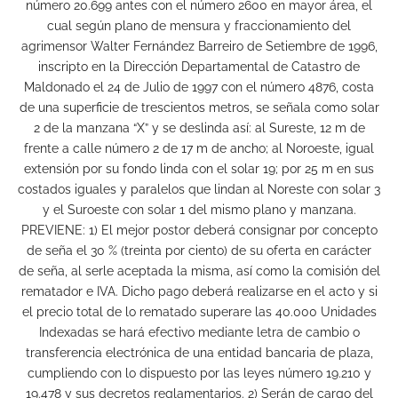
número 20.699 antes con el número 2600 en mayor área, el
cual según plano de mensura y fraccionamiento del
agrimensor Walter Fernández Barreiro de Setiembre de 1996,
inscripto en la Dirección Departamental de Catastro de
Maldonado el 24 de Julio de 1997 con el número 4876, costa
de una superficie de trescientos metros, se señala como solar
2 de la manzana “X” y se deslinda así: al Sureste, 12 m de
frente a calle número 2 de 17 m de ancho; al Noroeste, igual
extensión por su fondo linda con el solar 19; por 25 m en sus
costados iguales y paralelos que lindan al Noreste con solar 3
y el Suroeste con solar 1 del mismo plano y manzana.
PREVIENE: 1) El mejor postor deberá consignar por concepto
de seña el 30 % (treinta por ciento) de su oferta en carácter
de seña, al serle aceptada la misma, así como la comisión del
rematador e IVA. Dicho pago deberá realizarse en el acto y si
el precio total de lo rematado superare las 40.000 Unidades
Indexadas se hará efectivo mediante letra de cambio o
transferencia electrónica de una entidad bancaria de plaza,
cumpliendo con lo dispuesto por las leyes número 19.210 y
19.478 y sus decretos reglamentarios. 2) Serán de cargo del