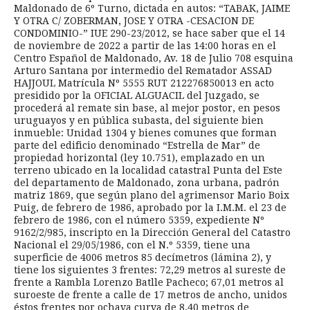
Maldonado de 6º Turno, dictada en autos: “TABAK, JAIME
Y OTRA C/ ZOBERMAN, JOSE Y OTRA -CESACION DE
CONDOMINIO-” IUE 290-23/2012, se hace saber que el 14
de noviembre de 2022 a partir de las 14:00 horas en el
Centro Español de Maldonado, Av. 18 de Julio 708 esquina
Arturo Santana por intermedio del Rematador ASSAD
HAJJOUL Matrícula Nº 5555 RUT 212276850013 en acto
presidido por la OFICIAL ALGUACIL del Juzgado, se
procederá al remate sin base, al mejor postor, en pesos
uruguayos y en pública subasta, del siguiente bien
inmueble: Unidad 1304 y bienes comunes que forman
parte del edificio denominado “Estrella de Mar” de
propiedad horizontal (ley 10.751), emplazado en un
terreno ubicado en la localidad catastral Punta del Este
del departamento de Maldonado, zona urbana, padrón
matriz 1869, que según plano del agrimensor Mario Boix
Puig, de febrero de 1986, aprobado por la I.M.M. el 23 de
febrero de 1986, con el número 5359, expediente Nº
9162/2/985, inscripto en la Dirección General del Catastro
Nacional el 29/05/1986, con el N.º 5359, tiene una
superficie de 4006 metros 85 decímetros (lámina 2), y
tiene los siguientes 3 frentes: 72,29 metros al sureste de
frente a Rambla Lorenzo Batlle Pacheco; 67,01 metros al
suroeste de frente a calle de 17 metros de ancho, unidos
éstos frentes por ochava curva de 8,40 metros de