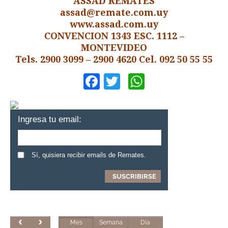
ASSAD REMATES
assad@remate.com.uy
www.assad.com.uy
CONVENCION 1343 ESC. 1112 –
MONTEVIDEO
Tels. 2900 3099 – 2900 4620 Cel. 092 50 55 55
Facebook
Twitter
WhatsApp
Ingresa tu email:
Sí, quisiera recibir emails de Remates.
Mes
Semana
Día