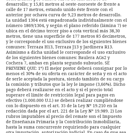
desarrollo; y 15,81 metros al oeste-noroeste de frente a
calle de 17 metros, estando unido éste frente con el
anterior por ochava curva de 9,23 metros de desarrollo.
La unidad 1304 está empadronada individualmente con el
número 1869/1304, y según el plano referido (lámina 7) se
ubica en el décimo tercer piso a cota vertical más 38,30
metros, tiene una superficie de 177 metros 85 decímetros,
y le corresponde el uso exclusivo de los siguientes bienes
comunes: Terraza H13, Terraza J13 y Jardinera R13.
Asimismo a dicha unidad le corresponde el uso exclusivo
de los siguientes bienes comunes: Baulera AGs2 y
Cochera 7, ambas en planta segundo subsuelo. SE
PREVIENE QUE: 1º) El mejor postor deberá consignar por lo
menos el 30% de su oferta en carácter de seña y en el acto
de serle aceptada la postura, siendo también de su cargo
la comisión y tributos que la ley le impone (3,66%). Dicho
pago deberá realizarse en el acto y si el precio total
superare el límite de restricción legal para pagos en
efectivo (1.000.000 U.I.) se deberá realizar cumpliéndose
con lo dispuesto en el art. 35 de la Ley Nº 19.210 en la
redacción dada por el art. 221 de la Ley Nº 19.989. 2) Los
rubros imputables al precio del remate son el Impuesto
de Enseñanza Primaria y la Contribución Inmobiliaria,
hasta la suma concurrente requiriendo para cualquier
otra imputación, autorización judicial. En caso de que sea