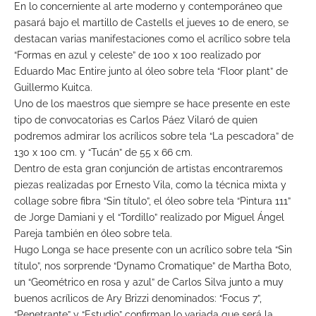
En lo concerniente al arte moderno y contemporáneo que
pasará bajo el martillo de Castells el jueves 10 de enero, se
destacan varias manifestaciones como el acrílico sobre tela
“Formas en azul y celeste” de 100 x 100 realizado por
Eduardo Mac Entire junto al óleo sobre tela “Floor plant” de
Guillermo Kuitca.
Uno de los maestros que siempre se hace presente en este
tipo de convocatorias es Carlos Páez Vilaró de quien
podremos admirar los acrílicos sobre tela “La pescadora” de
130 x 100 cm. y “Tucán” de 55 x 66 cm.
Dentro de esta gran conjunción de artistas encontraremos
piezas realizadas por Ernesto Vila, como la técnica mixta y
collage sobre fibra “Sin título”, el óleo sobre tela “Pintura 111”
de Jorge Damiani y el “Tordillo” realizado por Miguel Ángel
Pareja también en óleo sobre tela.
Hugo Longa se hace presente con un acrílico sobre tela “Sin
título”, nos sorprende “Dynamo Cromatique” de Martha Boto,
un “Geométrico en rosa y azul” de Carlos Silva junto a muy
buenos acrílicos de Ary Brizzi denominados: “Focus 7”,
“Penetrante” y “Estudio” confirman lo variada que será la