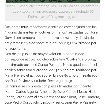
José P. Costigliolo. “Rectángulos LXXVIII” en acrílico sobre tela
100 x 100 cm. Firmado abajo izquierda y fechado 66.
Estimativo: USD 25.000 – 35.000.
Dos obras muy importantes dentro de este conjunto son las
“Figuras danzantes en colores primarios” realizadas por José
Gurvich en tempera sobre papel 30,5 x 39 cm. y “Lluvia de
emigrantes” en óleo sobre tela de 100 x 131 cm. firmado por
Ignacio Iturria.
Una de las piezas de mayor valor en la oportunidad
corresponde al colorido óleo sobre tela “Óvalos” de 146 x 97
cm. firmado por José Cuneo Perinetti. No se quedan atrás el
acrílico sobre tela “Córdoba” de 150 x 100 cm. realizado por
María Freire o el acrílico sobre fibra de 80 x 90 cm. realizado
por Raúl Pavlotzky titulado “Rectángulo rojo”.
La nomina se completa con piezas firmadas por Vicente
Martín, Carlos Algorta, Américo Spósito, Carlos Musso, Hilda
López, Jorge Páez Vilaró, Hermenegildo Sabat, José Gamarra,
José Pedro Costigliolo, Lincoln Presno, Jean Pierre Vasarely,