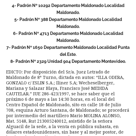
4- Padrón Nº 10292 Departamento Maldonado Localidad
Maldonado.
5- Padrón Nº 388 Departamento Maldonado Localidad
Maldonado.
6- Padrón Nº 4713 Departamento Maldonado Localidad
Maldonado.
7- Padrón Nº 1650 Departamento Maldonado Localidad Punta
del Este.
8- Padrón Nº 2329 Unidad 904 Departamento Montevideo.
EDICTO: Por disposición del Sr/a. Juez Letrado de
Maldonado de 8º Turno, dictada en autos: “ILLA ODERA,
GONZALO c/ ESLIN S.A.; Iliner S.A; Wecheselberger,
Mariana y Salazar Blaya, Francisco José MEDIDA
CAUTELAR.” IUE 286-423/1997, se hace saber que el
próximo 6 de mayo a las 14:30 horas, en el local del
Centro Español de Maldonado, sito en calle 18 de Julio
708, esquina Arturo Santana, de Maldonado; se procederá
por intermedio del martillero Mario MOLINA ALONSO,
Mat. 5148, Rut 213005240012, asistido de la señora
Alguacil de la sede, a la venta en pública subasta, en
dólares estadounidenses, sin base y al mejor postor, de