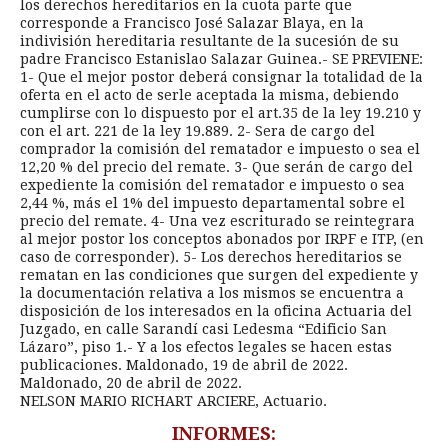
los derechos hereditarios en la cuota parte que
corresponde a Francisco José Salazar Blaya, en la
indivisión hereditaria resultante de la sucesión de su
padre Francisco Estanislao Salazar Guinea.- SE PREVIENE:
1- Que el mejor postor deberá consignar la totalidad de la
oferta en el acto de serle aceptada la misma, debiendo
cumplirse con lo dispuesto por el art.35 de la ley 19.210 y
con el art. 221 de la ley 19.889. 2- Sera de cargo del
comprador la comisión del rematador e impuesto o sea el
12,20 % del precio del remate. 3- Que serán de cargo del
expediente la comisión del rematador e impuesto o sea
2,44 %, más el 1% del impuesto departamental sobre el
precio del remate. 4- Una vez escriturado se reintegrara
al mejor postor los conceptos abonados por IRPF e ITP, (en
caso de corresponder). 5- Los derechos hereditarios se
rematan en las condiciones que surgen del expediente y
la documentación relativa a los mismos se encuentra a
disposición de los interesados en la oficina Actuaria del
Juzgado, en calle Sarandí casi Ledesma “Edificio San
Lázaro”, piso 1.- Y a los efectos legales se hacen estas
publicaciones. Maldonado, 19 de abril de 2022.
Maldonado, 20 de abril de 2022.
NELSON MARIO RICHART ARCIERE, Actuario.
INFORMES: