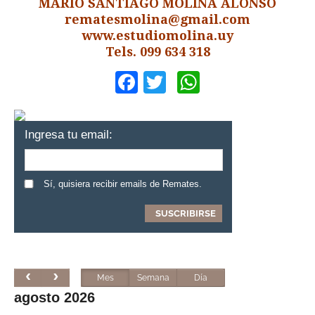
MARIO SANTIAGO MOLINA ALONSO
rematesmolina@gmail.com
www.estudiomolina.uy
Tels. 099 634 318
Facebook
Twitter
WhatsApp
Ingresa tu email:
Sí, quisiera recibir emails de Remates.
Mes
Semana
Día
agosto 2026