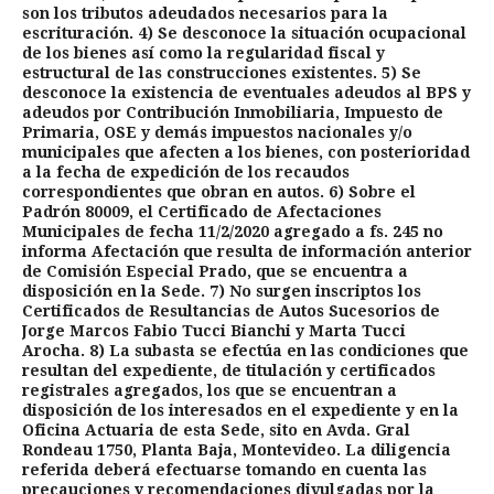
son los tributos adeudados necesarios para la
escrituración. 4) Se desconoce la situación ocupacional
de los bienes así como la regularidad fiscal y
estructural de las construcciones existentes. 5) Se
desconoce la existencia de eventuales adeudos al BPS y
adeudos por Contribución Inmobiliaria, Impuesto de
Primaria, OSE y demás impuestos nacionales y/o
municipales que afecten a los bienes, con posterioridad
a la fecha de expedición de los recaudos
correspondientes que obran en autos. 6) Sobre el
Padrón 80009, el Certificado de Afectaciones
Municipales de fecha 11/2/2020 agregado a fs. 245 no
informa Afectación que resulta de información anterior
de Comisión Especial Prado, que se encuentra a
disposición en la Sede. 7) No surgen inscriptos los
Certificados de Resultancias de Autos Sucesorios de
Jorge Marcos Fabio Tucci Bianchi y Marta Tucci
Arocha. 8) La subasta se efectúa en las condiciones que
resultan del expediente, de titulación y certificados
registrales agregados, los que se encuentran a
disposición de los interesados en el expediente y en la
Oficina Actuaria de esta Sede, sito en Avda. Gral
Rondeau 1750, Planta Baja, Montevideo. La diligencia
referida deberá efectuarse tomando en cuenta las
precauciones y recomendaciones divulgadas por la