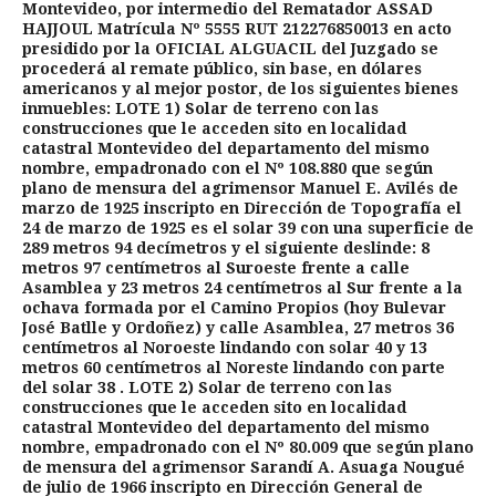
Montevideo, por intermedio del Rematador ASSAD
HAJJOUL Matrícula Nº 5555 RUT 212276850013 en acto
presidido por la OFICIAL ALGUACIL del Juzgado se
procederá al remate público, sin base, en dólares
americanos y al mejor postor, de los siguientes bienes
inmuebles: LOTE 1) Solar de terreno con las
construcciones que le acceden sito en localidad
catastral Montevideo del departamento del mismo
nombre, empadronado con el Nº 108.880 que según
plano de mensura del agrimensor Manuel E. Avilés de
marzo de 1925 inscripto en Dirección de Topografía el
24 de marzo de 1925 es el solar 39 con una superficie de
289 metros 94 decímetros y el siguiente deslinde: 8
metros 97 centímetros al Suroeste frente a calle
Asamblea y 23 metros 24 centímetros al Sur frente a la
ochava formada por el Camino Propios (hoy Bulevar
José Batlle y Ordoñez) y calle Asamblea, 27 metros 36
centímetros al Noroeste lindando con solar 40 y 13
metros 60 centímetros al Noreste lindando con parte
del solar 38 . LOTE 2) Solar de terreno con las
construcciones que le acceden sito en localidad
catastral Montevideo del departamento del mismo
nombre, empadronado con el Nº 80.009 que según plano
de mensura del agrimensor Sarandí A. Asuaga Nougué
de julio de 1966 inscripto en Dirección General de