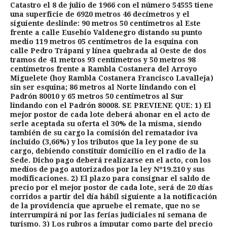
Catastro el 8 de julio de 1966 con el número 54555 tiene
una superficie de 6920 metros 46 decímetros y el
siguiente deslinde: 90 metros 50 centímetros al Este
frente a calle Eusebio Valdenegro distando su punto
medio 119 metros 05 centímetros de la esquina con
calle Pedro Trápani y línea quebrada al Oeste de dos
tramos de 41 metros 93 centímetros y 50 metros 98
centímetros frente a Rambla Costanera del Arroyo
Miguelete (hoy Rambla Costanera Francisco Lavalleja)
sin ser esquina; 86 metros al Norte lindando con el
Padrón 80010 y 65 metros 50 centímetros al Sur
lindando con el Padrón 80008. SE PREVIENE QUE: 1) El
mejor postor de cada lote deberá abonar en el acto de
serle aceptada su oferta el 30% de la misma, siendo
también de su cargo la comisión del rematador iva
incluido (3,66%) y los tributos que la ley pone de su
cargo, debiendo constituir domicilio en el radio de la
Sede. Dicho pago deberá realizarse en el acto, con los
medios de pago autorizados por la ley Nº19.210 y sus
modificaciones. 2) El plazo para consignar el saldo de
precio por el mejor postor de cada lote, será de 20 días
corridos a partir del día hábil siguiente a la notificación
de la providencia que apruebe el remate, que no se
interrumpirá ni por las ferias judiciales ni semana de
turismo. 3) Los rubros a imputar como parte del precio