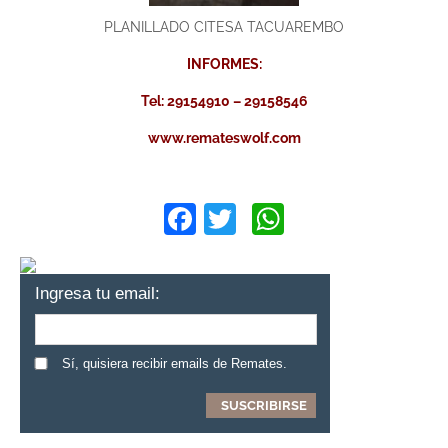
PLANILLADO CITESA TACUAREMBO
INFORMES:
Tel: 29154910 – 29158546
www.remateswolf.com
Facebook
Twitter
WhatsApp
Ingresa tu email:
Sí, quisiera recibir emails de Remates.