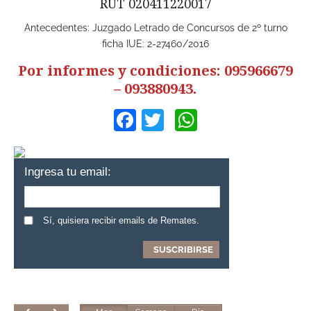
RUT 020411220017
Antecedentes: Juzgado Letrado de Concursos de 2º turno
ficha IUE: 2-27460/2016
Por informes y condiciones: 095966679
– 093880943.
Facebook
Twitter
WhatsApp
Ingresa tu email:
Sí, quisiera recibir emails de Remates.