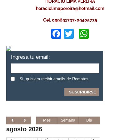
HORACIO LIMA PEREIRA
horaciolimapereira@hotmail.com
Cel. 099691737-09405735
Facebook
Twitter
WhatsApp
Ingresa tu email:
Sí, quisiera recibir emails de Remates.
Mes
Semana
Día
agosto 2026