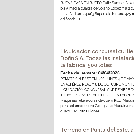
BUENA CASA EN BUCEO Calle Samuel Blixen
bis A media cuadra de Solano López Y a 2 c
Italia Padrón 124.063 Superficie terreno 425 
edificada […]
Liquidación concursal curti
Dofin S.A. Todas las instalac
la fabrica, 500 lotes
Fecha del remate: 04/04/2026
REMATE SIN BASE EN U$S LUNES 4 DE MAY
En ALFÉREZ REAL Y 8 DE OCTUBRE MONT
LIQUIDACIÓN CONCURSAL CURTIEMBRE DO
TODAS LAS INSTALACIONES DE LA FÁBRICA
Máquinas rebajadoras de cuero Rizzi Máqui
para ablandar cuero Cartigliano Máquina m
cuero Ger Loto Fulones […]
Terreno en Punta del Este, a