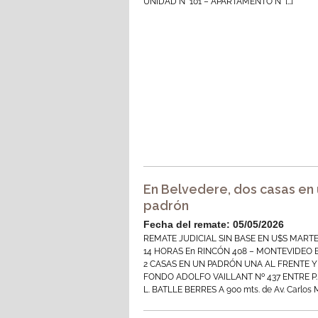
UNIDAD N° 101 – APARTAMENTO N° […]
En Belvedere, dos casas en
padrón
Fecha del remate: 05/05/2026
REMATE JUDICIAL SIN BASE EN U$S MART
14 HORAS En RINCÓN 408 – MONTEVIDEO 
2 CASAS EN UN PADRÓN UNA AL FRENTE Y
FONDO ADOLFO VAILLANT Nº 437 ENTRE P.
L. BATLLE BERRES A 900 mts. de Av. Carlos M