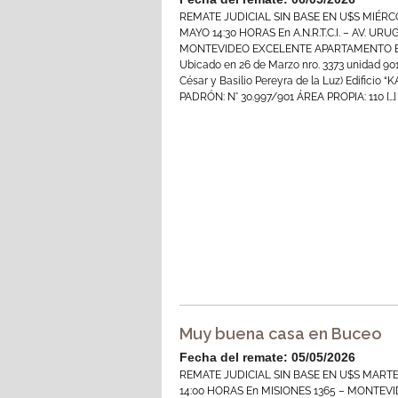
REMATE JUDICIAL SIN BASE EN U$S MIÉRC
MAYO 14:30 HORAS En A.N.R.T.C.I. – AV. UR
MONTEVIDEO EXCELENTE APARTAMENTO E
Ubicado en 26 de Marzo nro. 3373 unidad 901 
César y Basilio Pereyra de la Luz) Edificio “
PADRÓN: N° 30.997/901 ÁREA PROPIA: 110 […]
Muy buena casa en Buceo
Fecha del remate: 05/05/2026
REMATE JUDICIAL SIN BASE EN U$S MART
14:00 HORAS En MISIONES 1365 – MONTEV