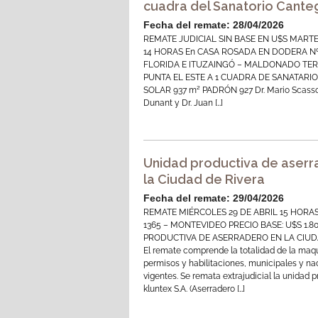
cuadra del Sanatorio Canteg
Fecha del remate: 28/04/2026
REMATE JUDICIAL SIN BASE EN U$S MARTE
14 HORAS En CASA ROSADA EN DODERA Nº
FLORIDA E ITUZAINGÓ – MALDONADO TE
PUNTA EL ESTE A 1 CUADRA DE SANATARI
SOLAR 937 m² PADRÓN 927 Dr. Mario Scasso
Dunant y Dr. Juan […]
Unidad productiva de aserr
la Ciudad de Rivera
Fecha del remate: 29/04/2026
REMATE MIÉRCOLES 29 DE ABRIL 15 HORAS
1365 – MONTEVIDEO PRECIO BASE: U$S 1.8
PRODUCTIVA DE ASERRADERO EN LA CIUD
El remate comprende la totalidad de la maqu
permisos y habilitaciones, municipales y na
vigentes. Se remata extrajudicial la unidad 
kluntex S.A. (Aserradero […]