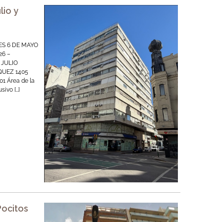
lio y
ES 6 DE MAYO
26 –
 JULIO
QUEZ 1405
01 Área de la
sivo […]
Pocitos