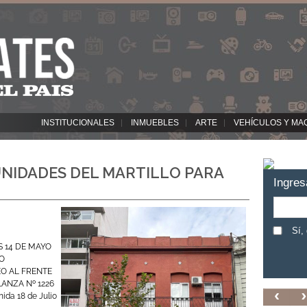
INSTITUCIONALES
INMUEBLES
ARTE
VEHÍCULOS Y MA
NIDADES DEL MARTILLO PARA
Ingres
Sí,
S 14 DE MAYO
EO
O AL FRENTE
LANZA Nº 1226
ida 18 de Julio