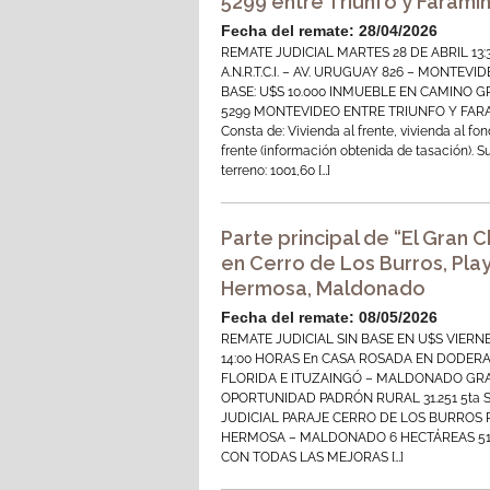
5299 entre Triunfo y Farami
Fecha del remate: 28/04/2026
REMATE JUDICIAL MARTES 28 DE ABRIL 13:
A.N.R.T.C.I. – AV. URUGUAY 826 – MONTEVI
BASE: U$S 10.000 INMUEBLE EN CAMINO 
5299 MONTEVIDEO ENTRE TRIUNFO Y FA
Consta de: Vivienda al frente, vivienda al fo
frente (información obtenida de tasación). Su
terreno: 1001,60 […]
Parte principal de “El Gran 
en Cerro de Los Burros, Pla
Hermosa, Maldonado
Fecha del remate: 08/05/2026
REMATE JUDICIAL SIN BASE EN U$S VIERN
14:00 HORAS En CASA ROSADA EN DODERA
FLORIDA E ITUZAINGÓ – MALDONADO GR
OPORTUNIDAD PADRÓN RURAL 31.251 5ta 
JUDICIAL PARAJE CERRO DE LOS BURROS 
HERMOSA – MALDONADO 6 HECTÁREAS 5
CON TODAS LAS MEJORAS […]