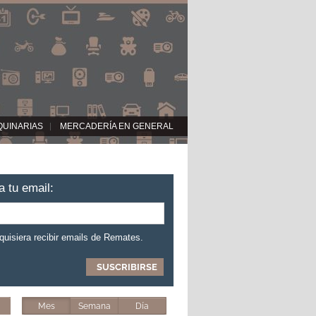
QUINARIAS
MERCADERÍA EN GENERAL
a tu email:
 quisiera recibir emails de Remates.
Mes
Semana
Día