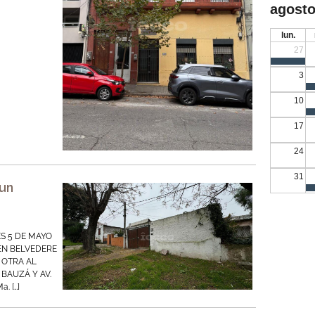
agosto
lun.
27
3
10
17
24
31
 un
ES 5 DE MAYO
EN BELVEDERE
 OTRA AL
 BAUZÁ Y AV.
a. […]