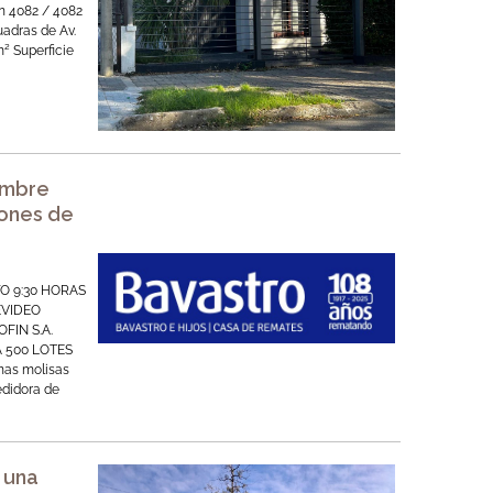
 4082 / 4082
uadras de Av.
m² Superficie
embre
iones de
O 9:30 HORAS
EVIDEO
FIN S.A.
 500 LOTES
nas molisas
edidora de
 una