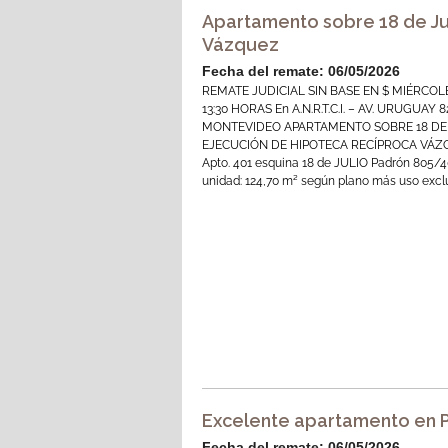
Apartamento sobre 18 de Ju
Vázquez
Fecha del remate: 06/05/2026
REMATE JUDICIAL SIN BASE EN $ MIÉRCOL
13:30 HORAS En A.N.R.T.C.I. – AV. URUGUAY 8
MONTEVIDEO APARTAMENTO SOBRE 18 DE
EJECUCIÓN DE HIPOTECA RECÍPROCA VÁZ
Apto. 401 esquina 18 de JULIO Padrón 805/4
unidad: 124,70 m² según plano más uso exclu
Excelente apartamento en 
Fecha del remate: 06/05/2026