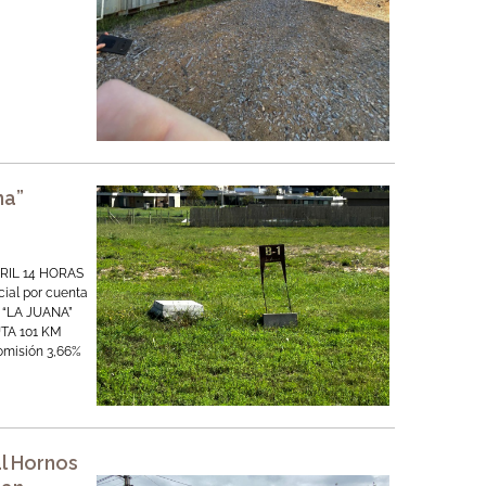
na”
RIL 14 HORAS
ial por cuenta
 “LA JUANA”
TA 101 KM
omisión 3,66%
l Hornos