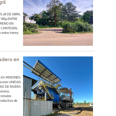
ril
S 28 DE ABRIL
 869 ENTRE
RRENO EN
O CANTEGRIL
 entre Henry
adero en
 En MISIONES
00.000 UNIDAD
AD DE RIVERA
inaria,
cionales
productiva de