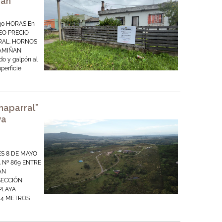
ñan
30 HORAS En
DEO PRECIO
GRAL. HORNOS
RAMIÑAN
ndo y galpón al
perficie
Chaparral”
ya
ES 8 DE MAYO
 Nº 869 ENTRE
AN
SECCIÓN
PLAYA
14 METROS