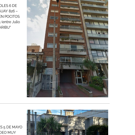
OLES 6 DE
UGUAY 826 –
N POCITOS
(entre Julio
KARIBU”
ES 5 DE MAYO
IDEO MUY