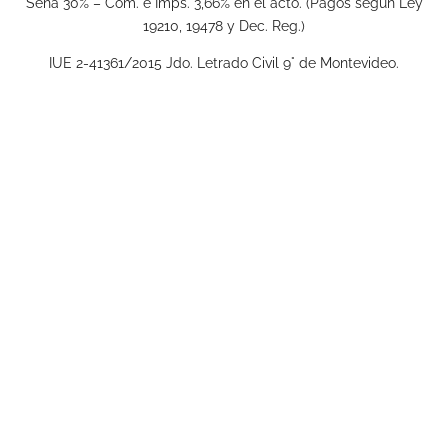
Seña 30% – Com. e Imps. 3,66% en el acto. (Pagos según Ley
19210, 19478 y Dec. Reg.)
IUE 2-41361/2015 Jdo. Letrado Civil 9° de Montevideo.