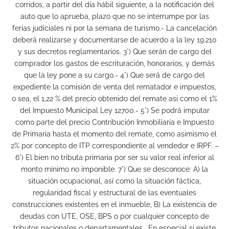
corridos, a partir del día hábil siguiente, a la notificación del
auto que lo aprueba, plazo que no se interrumpe por las
ferias judiciales ni por la semana de turismo.- La cancelación
deberá realizarse y documentarse de acuerdo a la ley 19.210
y sus decretos reglamentarios. 3°) Que serán de cargo del
comprador los gastos de escrituración, honorarios, y demás
que la ley pone a su cargo.- 4°) Que será de cargo del
expediente la comisión de venta del rematador e impuestos,
o sea, el 1,22 % del precio obtenido del remate asi como el 1%
del Impuesto Municipal Ley 12700.- 5°) Se podrá imputar
como parte del precio Contribución Inmobiliaria e Impuesto
de Primaria hasta el momento del remate, como asimismo el
2% por concepto de ITP correspondiente al vendedor e IRPF. –
6°) El bien no tributa primaria por ser su valor real inferior al
monto mínimo no imponible. 7°) Que se desconoce: A) la
situación ocupacional, así como la situación fáctica,
regularidad fiscal y estructural de las eventuales
construcciones existentes en el inmueble, B) La existencia de
deudas con UTE, OSE, BPS o por cualquier concepto de
tributos nacionales o departamentales . En especial si existe