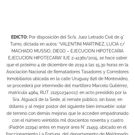
EDICTO:
Por disposición del Sr/a. Juez Letrado Civil de 9°
Turno, dictada en autos: “VALENTINI MARTINEZ, LUCIA c/
MACHADO MUSSIO, DIEGO – EJECUCION HIPOTECARIA
EJECUCION HIPOTECARIA” IUE 2-41361/2015, se hace saber
que el próximo 4 de diciembre de 2019 a las 15.30 horas en la
Asociación Nacional de Rematadores Tasadores y Corredores
Inmobiliarios ubicada en la calle Uruguay 826 de Montevideo,
se procederá por intermedio del martillero Marcelo Gutiérrez,
matricula 4964, RUT. 212502340017, en acto presidido por la
Sra. Alguacil de la Sede, al remate público, sin base, en
dólares y al mejor postor del siguiente bien inmueble: solar
de terreno con demás mejoras que le acceden empadronado
con el número veintidós mil doscientos noventa y cuatro
(Padrón 22294) antes en mayor área N° 21459, ubicado en el
fraccionamiento La Fortuna, del departamento de Maldonado,