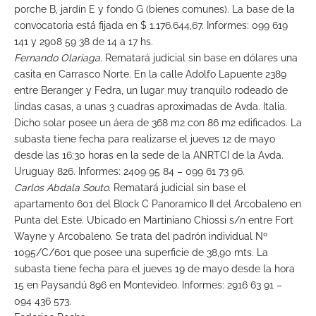
porche B, jardín E y fondo G (bienes comunes). La base de la
convocatoria está fijada en $ 1.176.644,67. Informes: 099 619
141 y 2908 59 38 de 14 a 17 hs.
Fernando Olariaga.
Rematará judicial sin base en dólares una
casita en Carrasco Norte. En la calle Adolfo Lapuente 2389
entre Beranger y Fedra, un lugar muy tranquilo rodeado de
lindas casas, a unas 3 cuadras aproximadas de Avda. Italia.
Dicho solar posee un áera de 368 m2 con 86 m2 edificados. La
subasta tiene fecha para realizarse el jueves 12 de mayo
desde las 16:30 horas en la sede de la ANRTCI de la Avda.
Uruguay 826. Informes: 2409 95 84 – 099 61 73 96.
Carlos Abdala Souto.
Rematará judicial sin base el
apartamento 601 del Block C Panoramico II del Arcobaleno en
Punta del Este. Ubicado en Martiniano Chiossi s/n entre Fort
Wayne y Arcobaleno. Se trata del padrón individual Nº
1095/C/601 que posee una superficie de 38,90 mts. La
subasta tiene fecha para el jueves 19 de mayo desde la hora
15 en Paysandú 896 en Montevideo. Informes: 2916 63 91 –
094 436 573.