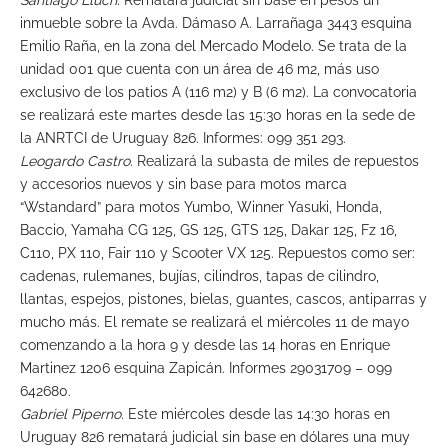
Santiago Lluch.
Rematará judicial sin base en pesos un
inmueble sobre la Avda. Dámaso A. Larrañaga 3443 esquina
Emilio Raña, en la zona del Mercado Modelo. Se trata de la
unidad 001 que cuenta con un área de 46 m2, más uso
exclusivo de los patios A (116 m2) y B (6 m2). La convocatoria
se realizará este martes desde las 15:30 horas en la sede de
la ANRTCI de Uruguay 826. Informes: 099 351 293.
Leogardo Castro.
Realizará la subasta de miles de repuestos
y accesorios nuevos y sin base para motos marca
“Wstandard” para motos Yumbo, Winner Yasuki, Honda,
Baccio, Yamaha CG 125, GS 125, GTS 125, Dakar 125, Fz 16,
C110, PX 110, Fair 110 y Scooter VX 125. Repuestos como ser:
cadenas, rulemanes, bujías, cilindros, tapas de cilindro,
llantas, espejos, pistones, bielas, guantes, cascos, antiparras y
mucho más. El remate se realizará el miércoles 11 de mayo
comenzando a la hora 9 y desde las 14 horas en Enrique
Martinez 1206 esquina Zapicán. Informes 29031709 – 099
642680.
Gabriel Piperno.
Este miércoles desde las 14:30 horas en
Uruguay 826 rematará judicial sin base en dólares una muy