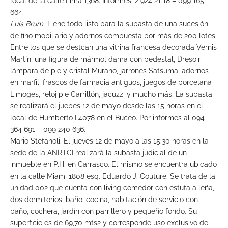
local de la calle Lima 1368. Informes: 2 924 21 18 – 099 165
664.
Luis Brum.
Tiene todo listo para la subasta de una sucesión
de fino mobiliario y adornos compuesta por más de 200 lotes.
Entre los que se destcan una vitrina francesa decorada Vernis
Martín, una figura de mármol dama con pedestal, Dresoir,
lámpara de pie y cristal Murano, jarrones Satsuma, adornos
en marfil, frascos de farmacia antiguos, juegos de porcelana
Limoges, reloj pie Carrillón, jacuzzi y mucho más. La subasta
se realizará el juebes 12 de mayo desde las 15 horas en el
local de Humberto I 4078 en el Buceo. Por informes al 094
364 691 – 099 240 636.
Mario Stefanoli. El jueves 12 de mayo a las 15:30 horas en la
sede de la ANRTCI realizará la subasta judicial de un
inmueble en P.H. en Carrasco. El mismo se encuentra ubicado
en la calle Miami 1808 esq. Eduardo J. Couture. Se trata de la
unidad 002 que cuenta con living comedor con estufa a leña,
dos dormitorios, baño, cocina, habitación de servicio con
baño, cochera, jardín con parrillero y pequeño fondo. Su
superficie es de 69,70 mts2 y corresponde uso exclusivo de