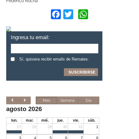
Federico Rocha
Facebook
Twitter
WhatsApp
Ingresa tu email:
Sí, quisiera recibir emails de Remates.
Mes
Semana
Día
agosto 2026
lun.
mar.
mié.
jue.
vie.
sáb.
27
28
29
30
31
1
3
4
5
6
7
8