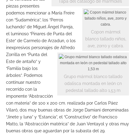
Tapa del catálogo de mármoles
piezas presentes
podemos mencionar a María Freire
con “Sudamérica”, los “Perros
luchando” de Miguel Ángel Pareja,
Copon mármol
el luminoso “Pinares de Punta del
blanco tallado niños,
Este” de Carmelo de Arzadun, o los
ave, zorro y cabra.
inexpresivos personajes de Alfredo
Zorrilla en “Punta del
Este de antaño” y
“Familia bajo los
árboles”. Podemos
Grupo mármol blanco tallado
continuar nuestro
odalisca montada en león cn
recorrido con la
pedestal tallado alto 1,53 m
imponente “Abstracción
con materia” de 100 x 200 cm. realizada por Carlos Páez
Vilaró, dos muy buenas obras de Jorge Damiani denominadas
“Jinete y luna” y “Estancia”, el “Constructivo” de Francisco
Matto, la “Abstracción matérica” de Juan Ventayol y otras muy
buenas obras que aguardan por la subasta del 29.