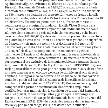
Mensura – modificación de propiedad Horizontal del Ingeniero
Agrimensor Miguel Gavirondo de febrero de 2014, aprobado por la
Dirección Nacional de Catastro el 11/07/2014 e inscripto en la citada
dirección con el número 46941, el día 14/07/2014, tiene una superficie
de 330 metros y se deslinda así: al norte 12 metros de frente a la calle
Aguirre y Lecube, entre las calles Víctor Hayala de la Torre y Avenida 18
de Diciembre, distando su punto medio de su frente 39 metros 10
centímetros de la esquina formada con la calle Víctor Hayala de la
Torre. La unidad se encuentra empadronada individualmente con el
número ciento cuarenta y seis mil ochocientos sesenta y ocho barra
cero cero dos (146.868/002) y de acuerdo con los planos citados se ubica
en planta baja a cota más 1 metro 60 centímetros y tiene una superficie
de Cuarenta y seis metros sesenta y tres decímetros (46 metros 63
decímetros) y en Plata Alta: a cota más 4 metros 50 centímetros y tiene
una superficie de Cincuenta y cuatro metros cuarenta y cinco
decímetros (54 metros 45 decímetros).- Siendo la superficie total de la
Unidad Ciento un metro ocho decímetros (101 metro 8 decímetro) y le
corresponde el uso exclusivo de los siguientes bienes comunes: Garaje
AS1, Fondo B, Acceso D, Porche G y Azotea OZ.- SE PREVIENE: I) Que el
mejor postor deberá consignar por concepto de seña el 30% de su oferta
en pesos uruguayos en efectivo y/o letra de cambio en el acto de serle
aceptada, e integrar el saldo de precio en un plazo de 20 días corridos
contado a partir del día hábil siguiente al de la notificación del auto
aprobatorio del remate (art. 387.2 C.G.P.); II) Que serán de cargo del
comprador los gastos de escrituración, honorarios, impuestos,
certificados, tasas municipales, la comisión de compra del Rematador
más IVA (3,66%) y demás impuestos y gastos que la ley ponga a su
cargo; III) Que serán de cargo del demandado la comisión de venta del
Rematador más IVA (1,22%) del precio de remate y demás impuestos
que la ley ponga a su cargo; IV) Que se desconoce la situación