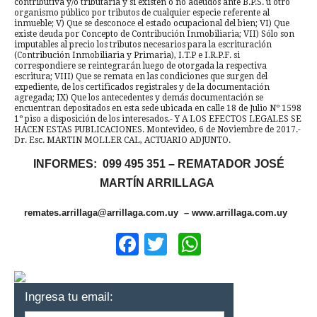
contributiva y/o tributaria y si existen o no adeudos ante B.P.S. u otro
organismo público por tributos de cualquier especie referente al
inmueble; V) Que se desconoce el estado ocupacional del bien; VI) Que
existe deuda por Concepto de Contribución Inmobiliaria; VII) Sólo son
imputables al precio los tributos necesarios para la escrituración
(Contribución Inmobiliaria y Primaria), I.T.P e I.R.P.F. si
correspondiere se reintegrarán luego de otorgada la respectiva
escritura; VIII) Que se remata en las condiciones que surgen del
expediente, de los certificados registrales y de la documentación
agregada; IX) Que los antecedentes y demás documentación se
encuentran depositados en esta sede ubicada en calle 18 de Julio Nº 1598
1º piso a disposición de los interesados.- Y A LOS EFECTOS LEGALES SE
HACEN ESTAS PUBLICACIONES. Montevideo, 6 de Noviembre de 2017.-
Dr. Esc. MARTIN MOLLER CAL, ACTUARIO ADJUNTO.
INFORMES: 099 495 351 – REMATADOR JOSÉ
MARTÍN ARRILLAGA
remates.arrillaga@arrillaga.com.uy – www.arrillaga.com.uy
Facebook
Twitter
WhatsApp
Ingresa tu email: