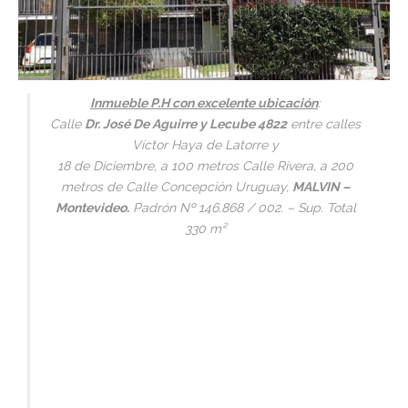
Inmueble P.H con excelente ubicación
:
Calle
Dr. José De Aguirre y Lecube 4822
entre calles
Víctor Haya de Latorre y
18 de Diciembre, a 100 metros Calle Rivera, a 200
metros de Calle Concepción Uruguay,
MALVIN –
Montevideo.
Padrón Nº 146.868 / 002. – Sup. Total
330 m²