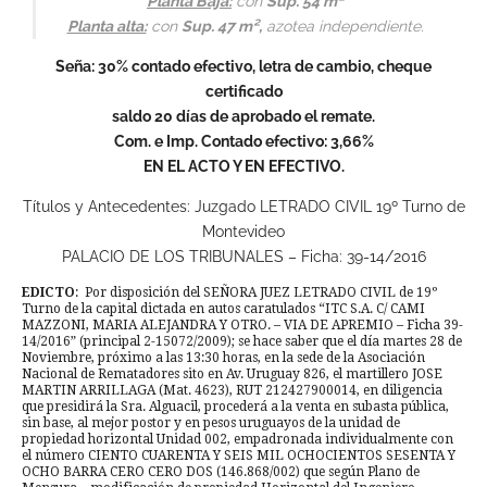
Planta Baja:
con
Sup. 54 m²
Planta alta:
con
Sup. 47 m²,
azotea independiente.
Seña: 30% contado efectivo, letra de cambio, cheque
certificado
saldo 20 días de aprobado el remate.
Com. e Imp. Contado efectivo: 3,66%
EN EL ACTO Y EN EFECTIVO.
Títulos y Antecedentes: Juzgado LETRADO CIVIL 19º Turno de
Montevideo
PALACIO DE LOS TRIBUNALES – Ficha: 39-14/2016
EDICTO
: Por disposición del SEÑORA JUEZ LETRADO CIVIL de 19º
Turno de la capital dictada en autos caratulados “ITC S.A. C/ CAMI
MAZZONI, MARIA ALEJANDRA Y OTRO. – VIA DE APREMIO – Ficha 39-
14/2016” (principal 2-15072/2009); se hace saber que el día martes 28 de
Noviembre, próximo a las 13:30 horas, en la sede de la Asociación
Nacional de Rematadores sito en Av. Uruguay 826, el martillero JOSE
MARTIN ARRILLAGA (Mat. 4623), RUT 212427900014, en diligencia
que presidirá la Sra. Alguacil, procederá a la venta en subasta pública,
sin base, al mejor postor y en pesos uruguayos de la unidad de
propiedad horizontal Unidad 002, empadronada individualmente con
el número CIENTO CUARENTA Y SEIS MIL OCHOCIENTOS SESENTA Y
OCHO BARRA CERO CERO DOS (146.868/002) que según Plano de