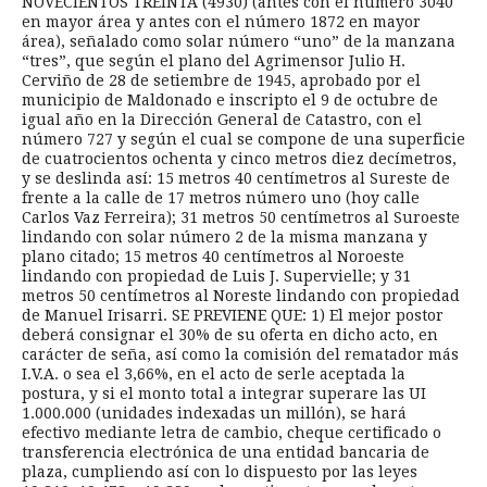
NOVECIENTOS TREINTA (4930) (antes con el número 3040
en mayor área y antes con el número 1872 en mayor
área), señalado como solar número “uno” de la manzana
“tres”, que según el plano del Agrimensor Julio H.
Cerviño de 28 de setiembre de 1945, aprobado por el
municipio de Maldonado e inscripto el 9 de octubre de
igual año en la Dirección General de Catastro, con el
número 727 y según el cual se compone de una superficie
de cuatrocientos ochenta y cinco metros diez decímetros,
y se deslinda así: 15 metros 40 centímetros al Sureste de
frente a la calle de 17 metros número uno (hoy calle
Carlos Vaz Ferreira); 31 metros 50 centímetros al Suroeste
lindando con solar número 2 de la misma manzana y
plano citado; 15 metros 40 centímetros al Noroeste
lindando con propiedad de Luis J. Supervielle; y 31
metros 50 centímetros al Noreste lindando con propiedad
de Manuel Irisarri. SE PREVIENE QUE: 1) El mejor postor
deberá consignar el 30% de su oferta en dicho acto, en
carácter de seña, así como la comisión del rematador más
I.V.A. o sea el 3,66%, en el acto de serle aceptada la
postura, y si el monto total a integrar superare las UI
1.000.000 (unidades indexadas un millón), se hará
efectivo mediante letra de cambio, cheque certificado o
transferencia electrónica de una entidad bancaria de
plaza, cumpliendo así con lo dispuesto por las leyes