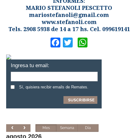
INFORMES:
MARIO STEFANOLI PESCETTO
mariostefanoli@gmail.com
www.stefanoli.com
Tels. 2908 5938 de 14 a 17 hs. Cel. 099619141
Facebook
Twitter
WhatsApp
Ingresa tu email:
Sí, quisiera recibir emails de Remates.
Mes
Semana
Día
agosto 2026