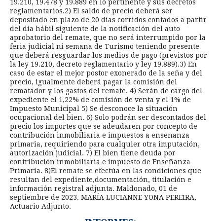
19.210, 19.478 y 19.889 en lo pertinente y sus decretos
reglamentarios.2) El saldo de precio deberá ser
depositado en plazo de 20 días corridos contados a partir
del día hábil siguiente de la notificación del auto
aprobatorio del remate, que no será interrumpido por la
feria judicial ni semana de Turismo teniendo presente
que deberá resguardar los medios de pago (previstos por
la ley 19.210, decreto reglamentario y ley 19.889).3) En
caso de estar el mejor postor exonerado de la seña y del
precio, igualmente deberá pagar la comisión del
rematador y los gastos del remate. 4) Serán de cargo del
expediente el 1,22% de comisión de venta y el 1% de
Impuesto Municipal 5) Se desconoce la situación
ocupacional del bien. 6) Solo podrán ser descontados del
precio los importes que se adeudaren por concepto de
contribución inmobiliaria e impuestos a enseñanza
primaria, requiriendo para cualquier otra imputación,
autorización judicial. 7) El bien tiene deuda por
contribución inmobiliaria e impuesto de Enseñanza
Primaria. 8)El remate se efectúa en las condiciones que
resultan del expediente,documentación, titulación e
información registral adjunta. Maldonado, 01 de
septiembre de 2023. MARÍA LUCIANNE YONA PEREIRA,
Actuario Adjunto.