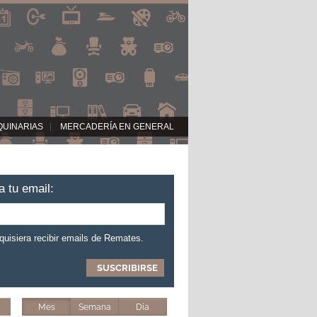
QUINARIAS
MERCADERÍA EN GENERAL
a tu email:
 quisiera recibir emails de Remates.
Mes
Semana
Día