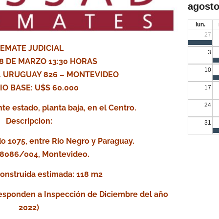
agosto
lun.
27
EMATE JUDICIAL
3
8 DE MARZO 13:30 HORAS
10
V. URUGUAY 826 – MONTEVIDEO
IO BASE: U$S 60.000
17
24
e estado, planta baja, en el Centro.
Descripcion:
31
o 1075, entre Río Negro y Paraguay.
 8086/004, Montevideo.
construida estimada: 118 m2
esponden a Inspección de Diciembre del año
2022)