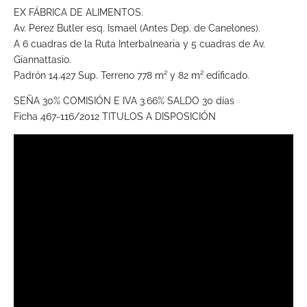
EX FÁBRICA DE ALIMENTOS.
Av. Perez Butler esq. Ismael (Antes Dep. de Canelones).
A 6 cuadras de la Ruta Interbalnearia y 5 cuadras de Av.
Giannattasio.
Padrón 14.427 Sup. Terreno 778 m² y 82 m² edificado.
SEÑA 30% COMISIÓN E IVA 3.66% SALDO 30 días
Ficha 467-116/2012 TITULOS A DISPOSICIÓN