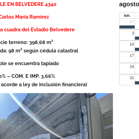
agosto
LE EN BELVEDERE 4340
lun.
Carlos María Ramírez
27
a cuadra del Estadio Belvedere
3
icie terreno: 398,68 m²
10
ada: 98 m² según cédula catastral
17
ble se encuentra tapiado
24
% – COM. E IMP. 3,66%
31
acorde a ley de inclusión financiera)