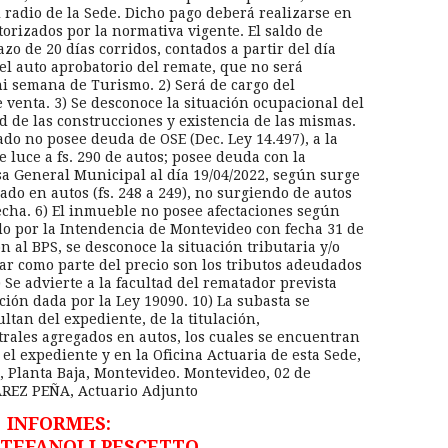
l radio de la Sede. Dicho pago deberá realizarse en
torizados por la normativa vigente. El saldo de
zo de 20 días corridos, contados a partir del día
del auto aprobatorio del remate, que no será
ni semana de Turismo. 2) Será de cargo del
 venta. 3) Se desconoce la situación ocupacional del
d de las construcciones y existencia de las mismas.
ado no posee deuda de OSE (Dec. Ley 14.497), a la
e luce a fs. 290 de autos; posee deuda con la
a General Municipal al día 19/04/2022, según surge
ado en autos (fs. 248 a 249), no surgiendo de autos
fecha. 6) El inmueble no posee afectaciones según
do por la Intendencia de Montevideo con fecha 31 de
ón al BPS, se desconoce la situación tributaria y/o
tar como parte del precio son los tributos adeudados
) Se advierte a la facultad del rematador prevista
cción dada por la Ley 19090. 10) La subasta se
ltan del expediente, de la titulación,
trales agregados en autos, los cuales se encuentran
 el expediente y en la Oficina Actuaria de esta Sede,
, Planta Baja, Montevideo. Montevideo, 02 de
ÁREZ PEÑA, Actuario Adjunto
INFORMES:
STEFANOLI PESCETTO