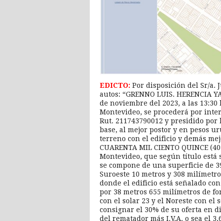
EDICTO:
Por disposición del Sr/a. 
autos: “GRENNO LUIS. HERENCIA YAC
de noviembre del 2023, a las 13:30
Montevideo, se procederá por int
Rut. 211743790012 y presidido por l
base, al mejor postor y en pesos u
terreno con el edificio y demás m
CUARENTA MIL CIENTO QUINCE (40.11
Montevideo, que según título está 
se compone de una superficie de 39
Suroeste 10 metros y 308 milímetros
donde el edificio está señalado con
por 38 metros 655 milímetros de fon
con el solar 23 y el Noreste con el
consignar el 30% de su oferta en di
del rematador más I.V.A. o sea el 3,