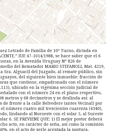
Juez Letrado de Familia de 10º Turno, dictada en
ENTE.” IUE 47-1014/1988, se hace saber que el 6
 horas, en la Avenida Uruguay Nº 826 de
ermedio del Rematador MARIO STEFANOLI, Mat. 4219,
a Sra. Alguacil del Juzgado, al remate público, sin
ruguayos, del siguiente bien inmueble: fracción de
ejoras que contiene, empadronado con el número
5), ubicado en la vigésima sección judicial de
señalado con el número 24 en el plano respectivo,
8 metros y 68 decímetros y se deslinda así: al
 de frente a la calle Belvedere (antes Vecinal) por
 el número cuatro mil trescientos cuarenta (4340),
do, lindando al Noroeste con el solar 5, al Sureste
 solar 6. SE PREVIENE QUE: 1) El mejor postor deberá
cho acto, en carácter de seña, así como la comisión
66%, en el acto de serle aceptada la postura,