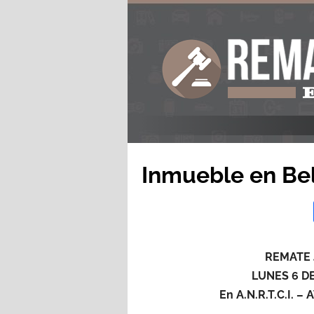
Inmueble en Be
REMATE 
LUNES 6 D
En A.N.R.T.C.I. 