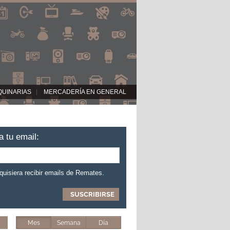
QUINARIAS
MERCADERÍA EN GENERAL
a tu email:
 quisiera recibir emails de Remates.
Mes
Semana
Día