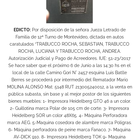
EDICTO:
Por disposición de la señora Jueza Letrado de
Familia de 12ª Turno de Montevideo, dictada en autos
caratulados “TRABUCCO ROCHA, SEBASTIAN, TRABUCCO
ROCHA, LUCIANA Y TRABUCCO ROCHA, ANDREA.
Autorización Judicial y Pago de Acreedores. IUE: 51-23/2017
Se hace saber que el próximo 6 de Junio a las 14:30 hs en el
local de la calle Camino Gori N° 2457 esquina Luis Batlle
Berres se procederá por intermedio del Rematador Mario
MOLINA ALONSO Mat: 5148 RUT 213005240012, a la venta en
pública subasta, sin base y al mejor postor de los siguientes
bienes muebles: 1- Impresora Heidelberg GTO 46 a un color.
2- Guillotina marca Polar de 105 cm de corte. 3- Impresora
Heidelberg SOR un color 48X65. 4- Máquina Perforadora
marca AEG. 5-Maquina cosedora de alambre marca Poligras.
6- Máquina perforadora de peine marca Fanaco. 7- Maquina
AV-DICK 910. 8- Impresora Heidelberg TOK 9- Maquina