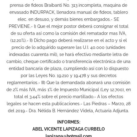
prensa de fideos Braibanti No. 313 incompleta, maquina de
envasado INDURPACK, llenadora manual de fideos, tablero
elec. en desuso, y demás bienes embargados.- SE
PREVIENE.- I) Que el mejor postor deberá consignar el total
de su oferta así como la comisión del rematador mas IVA,
(12.20%).- II) Dicho pago deberá realizarse en el acto y si el
precio de lo adquirido superare las U.I. 40.000 (unidades
indexadas cuarenta mil), se hará efectivo mediante letra de
cambio, cheque certificado o transferencia electrónica de una
entidad bancaria de plaza, cumpliendo así con lo dispuesto
por las Leyes No. 19.210 y 19.478 y sus decretos
reglamentarios.- III) Que la demandada abonará una comisión
de 2% más IVA, más 1% de Impuesto Municipal (Ley 12.700), en
total el 3.44% sobre el precio martillado.- A los efectos
legales se hacen esta publicaciones.- Las Piedras – Marzo, 28
del 2019.- Dra. Nélida B. Hernández Videla, Actuaria Adjunta.
INFORMES:
ABEL VICENTE LAPIZAGA CURBELO
lapizaga@hotmail.com