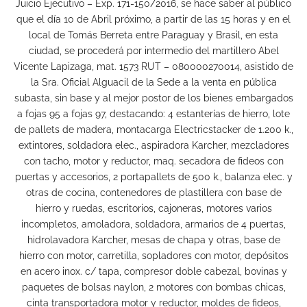
Juicio Ejecutivo – Exp. 171-150/2016, se hace saber al público
que el día 10 de Abril próximo, a partir de las 15 horas y en el
local de Tomás Berreta entre Paraguay y Brasil, en esta
ciudad, se procederá por intermedio del martillero Abel
Vicente Lapizaga, mat. 1573 RUT – 080000270014, asistido de
la Sra. Oficial Alguacil de la Sede a la venta en pública
subasta, sin base y al mejor postor de los bienes embargados
a fojas 95 a fojas 97, destacando: 4 estanterías de hierro, lote
de pallets de madera, montacarga Electricstacker de 1.200 k.,
extintores, soldadora elec., aspiradora Karcher, mezcladores
con tacho, motor y reductor, maq. secadora de fideos con
puertas y accesorios, 2 portapallets de 500 k., balanza elec. y
otras de cocina, contenedores de plastillera con base de
hierro y ruedas, escritorios, cajoneras, motores varios
incompletos, amoladora, soldadora, armarios de 4 puertas,
hidrolavadora Karcher, mesas de chapa y otras, base de
hierro con motor, carretilla, sopladores con motor, depósitos
en acero inox. c/ tapa, compresor doble cabezal, bovinas y
paquetes de bolsas naylon, 2 motores con bombas chicas,
cinta transportadora motor y reductor, moldes de fideos,