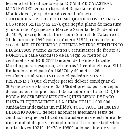
terreno baldío ubicado en la LOCALIDAD CATASTRAL
MONTEVIDEO, zona urbana del Departamento de
Montevideo, , empadronado con el número
CUATROCIENTOS DIECISIETE MIL QUINIENTOS SESENTA Y
DOS (antes 62.116 y 62.117), que según plano de mensura
y fusión del Agrimensor Marcelo Zanatta del 26 de abril
de 1999, inscripto en la Dirección General de Catastro el
21 de junio de 1999 con el número 31821, consta de un
área de MIL TRESCIENTOS OCHENTA METROS VEINTICINCO
DECIMETROS y tiene 28 metros 8 centímetros de frente al
NORESTE a calle Garcilaso de la Vega; 56 metros 43
centímetros al NORESTE también de frente a la calle
Murillo por ser esquina; 24 metros 21 centímetros al SUR
lindando con el padrón 166370; y 50 metros 28
centímetros al SUROESTE con el padrón 62115. SE
PREVIENE: 1º) Que el mejor postor deberá consignar el
30% de seña y abonar el 3,66 % del precio, por concepto
de comisión e impuestos al Rematador en el acto LO QUE
PODRA HACER MEDIANTE CUALQUIER MEDIO DE PAGO
HASTA EL EQUIVALENTE A LA SUMA DE U.I 1.000.000
(unidades indexadas un millón), TODO PAGO EN EXCESO
DE DICHO MONTO deberá abonarse mediante letra de
cambio, cheque certificado o transferencia electrónica de
una entidad de plaza, cumpliendo así con lo establecido
por las leyes 19210 ,19478 y 19889, a lo pertinente y sus