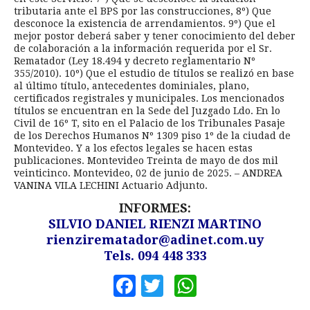
tributaria ante el BPS por las construcciones, 8º) Que
desconoce la existencia de arrendamientos. 9º) Que el
mejor postor deberá saber y tener conocimiento del deber
de colaboración a la información requerida por el Sr.
Rematador (Ley 18.494 y decreto reglamentario Nº
355/2010). 10º) Que el estudio de títulos se realizó en base
al último título, antecedentes dominiales, plano,
certificados registrales y municipales. Los mencionados
títulos se encuentran en la Sede del Juzgado Ldo. En lo
Civil de 16º T, sito en el Palacio de los Tribunales Pasaje
de los Derechos Humanos Nº 1309 piso 1º de la ciudad de
Montevideo. Y a los efectos legales se hacen estas
publicaciones. Montevideo Treinta de mayo de dos mil
veinticinco. Montevideo, 02 de junio de 2025. – ANDREA
VANINA VILA LECHINI Actuario Adjunto.
INFORMES:
SILVIO DANIEL RIENZI MARTINO
rienzirematador@adinet.com.uy
Tels. 094 448 333
Facebook
Twitter
WhatsApp