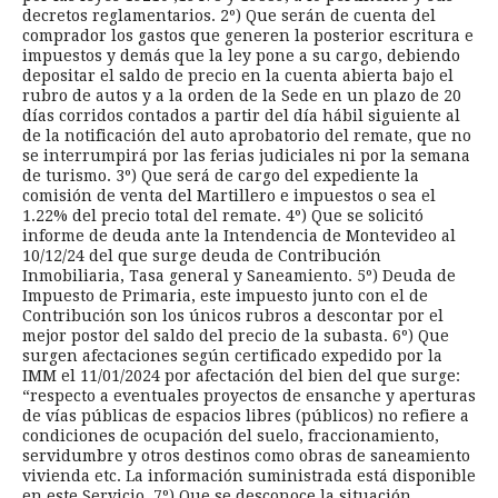
decretos reglamentarios. 2º) Que serán de cuenta del
comprador los gastos que generen la posterior escritura e
impuestos y demás que la ley pone a su cargo, debiendo
depositar el saldo de precio en la cuenta abierta bajo el
rubro de autos y a la orden de la Sede en un plazo de 20
días corridos contados a partir del día hábil siguiente al
de la notificación del auto aprobatorio del remate, que no
se interrumpirá por las ferias judiciales ni por la semana
de turismo. 3º) Que será de cargo del expediente la
comisión de venta del Martillero e impuestos o sea el
1.22% del precio total del remate. 4º) Que se solicitó
informe de deuda ante la Intendencia de Montevideo al
10/12/24 del que surge deuda de Contribución
Inmobiliaria, Tasa general y Saneamiento. 5º) Deuda de
Impuesto de Primaria, este impuesto junto con el de
Contribución son los únicos rubros a descontar por el
mejor postor del saldo del precio de la subasta. 6º) Que
surgen afectaciones según certificado expedido por la
IMM el 11/01/2024 por afectación del bien del que surge:
“respecto a eventuales proyectos de ensanche y aperturas
de vías públicas de espacios libres (públicos) no refiere a
condiciones de ocupación del suelo, fraccionamiento,
servidumbre y otros destinos como obras de saneamiento
vivienda etc. La información suministrada está disponible
en este Servicio. 7º) Que se desconoce la situación