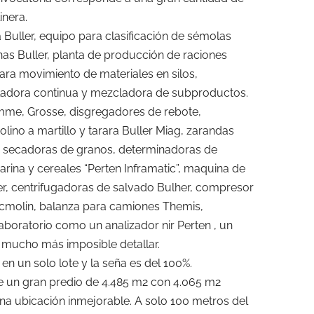
inera.
 Buller, equipo para clasificación de sémolas
inas Buller, planta de producción de raciones
para movimiento de materiales en silos,
ladora continua y mezcladora de subproductos.
mme, Grosse, disgregadores de rebote,
lino a martillo y tarara Buller Miag, zarandas
s, secadoras de granos, determinadoras de
rina y cereales “Perten Inframatic”, maquina de
er, centrifugadoras de salvado Bulher, compresor
cmolin, balanza para camiones Themis,
aboratorio como un analizador nir Perten , un
 mucho más imposible detallar.
en un solo lote y la seña es del 100%.
e un gran predio de 4.485 m2 con 4.065 m2
na ubicación inmejorable. A solo 100 metros del