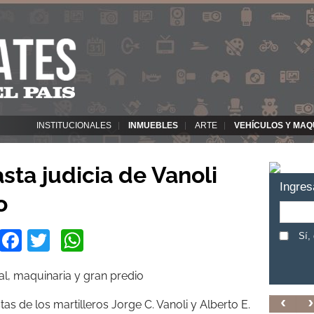
INSTITUCIONALES
INMUEBLES
ARTE
VEHÍCULOS Y MAQ
sta judicia de Vanoli
Ingres
o
Facebook
Twitter
WhatsApp
Sí,
ial, maquinaria y gran predio
s de los martilleros Jorge C. Vanoli y Alberto E.