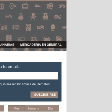
UINARIAS
MERCADERÍA EN GENERAL
a tu email:
 quisiera recibir emails de Remates.
Mes
Semana
Día