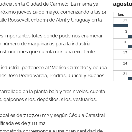
agosto
judicial en la Ciudad de Carmelo. La misma ya
te próximo jueves 19 de mayo, comenzando a las 14
lun.
lle Roosevelt entre 19 de Abril y Uruguay en la
27
3
tres importantes lotes donde podemos enumerar
10
an número de maquinarias para la industria
onstrucciones que cuenta con una excelente
17
24
industrial pertenece al “Molino Carmelo” y ocupa
31
lles José Pedro Varela, Piedras, Juncal y Buenos
arrollado en la planta baja y tres niveles, cuenta
 galpones silos, depósitos, silos, vestuarios,
 local es de 7.107,06 m2 y según Cédula Catastral
ficada es de 7.111 m2.
onvocatoria corresponde a una gran cantidad de