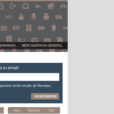
QUINARIAS
MERCADERÍA EN GENERAL
a tu email:
 quisiera recibir emails de Remates.
Mes
Semana
Día