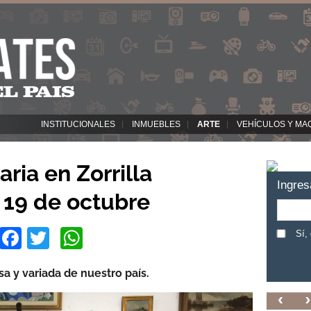
INSTITUCIONALES
INMUEBLES
ARTE
VEHÍCULOS Y MA
aria en Zorrilla
Ingres
y 19 de octubre
Facebook
Twitter
WhatsApp
Sí,
a y variada de nuestro país.