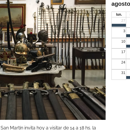
agosto
lun.
27
3
10
17
24
31
San Martín invita hoy a visitar de 14 a 18 hs. la