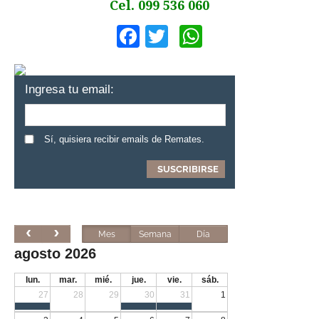
Cel. 099 536 060
Facebook
Twitter
WhatsApp
Ingresa tu email:
Sí, quisiera recibir emails de Remates.
Mes
Semana
Día
agosto 2026
lun.
mar.
mié.
jue.
vie.
sáb.
27
28
29
30
31
1