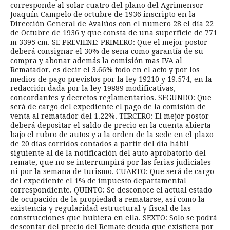
corresponde al solar cuatro del plano del Agrimensor
Joaquín Campelo de octubre de 1936 inscripto en la
Dirección General de Avalúos con el numero 28 el día 22
de Octubre de 1936 y que consta de una superficie de 771
m 3395 cm. SE PREVIENE: PRIMERO: Que el mejor postor
deberá consignar el 30% de seña como garantía de su
compra y abonar además la comisión mas IVA al
Rematador, es decir el 3.66% todo en el acto y por los
medios de pago previstos por la ley 19210 y 19.574, en la
redacción dada por la ley 19889 modificativas,
concordantes y decretos reglamentarios. SEGUNDO: Que
será de cargo del expediente el pago de la comisión de
venta al rematador del 1.22%. TERCERO: El mejor postor
deberá depositar el saldo de precio en la cuenta abierta
bajo el rubro de autos y a la orden de la sede en el plazo
de 20 días corridos contados a partir del día hábil
siguiente al de la notificación del auto aprobatorio del
remate, que no se interrumpirá por las ferias judiciales
ni por la semana de turismo. CUARTO: Que será de cargo
del expediente el 1% de impuesto departamental
correspondiente. QUINTO: Se desconoce el actual estado
de ocupación de la propiedad a rematarse, así como la
existencia y regularidad estructural y fiscal de las
construcciones que hubiera en ella. SEXTO: Solo se podrá
descontar del precio del Remate deuda que existiera por