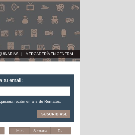
QUINARIAS
MERCADERÍA EN GENERAL
a tu email:
 quisiera recibir emails de Remates.
Mes
Semana
Día