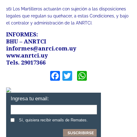
16) Los Martilleros actuarán con sujeción a las disposiciones
legales que regulan su quehacer, a estas Condiciones, y bajo
el contralor y administración de la ANRTCI.
INFORMES:
BHU – ANRTCI
informes@anrci.com.uy
www.anrtci.uy
Tels. 29017366
Facebook
Twitter
WhatsApp
Ingresa tu email:
Sí, quisiera recibir emails de Remates.