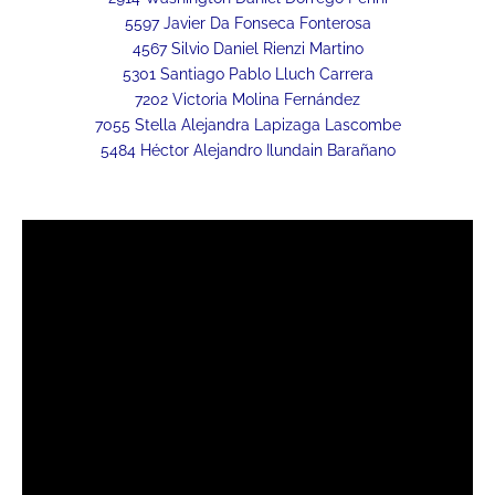
5597 Javier Da Fonseca Fonterosa
4567 Silvio Daniel Rienzi Martino
5301 Santiago Pablo Lluch Carrera
7202 Victoria Molina Fernández
7055 Stella Alejandra Lapizaga Lascombe
5484 Héctor Alejandro Ilundain Barañano