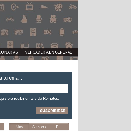
QUINARIAS
MERCADERÍA EN GENERAL
a tu email:
 quisiera recibir emails de Remates.
Mes
Semana
Día