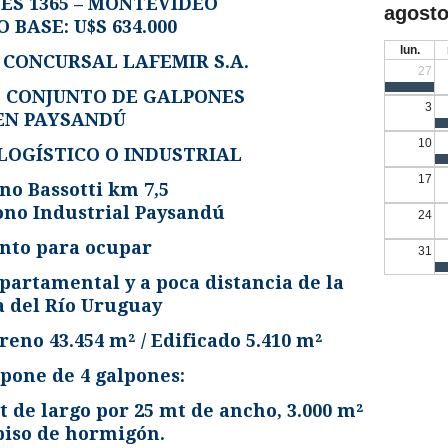
ES 1365 – MONTEVIDEO
agosto
 BASE: U$S 634.000
lun.
 CONCURSAL LAFEMIR S.A.
27
 CONJUNTO DE GALPONES
3
EN PAYSANDÚ
10
LOGÍSTICO O INDUSTRIAL
17
o Bassotti km 7,5
gono Industrial Paysandú
24
nto para ocupar
31
epartamental y a poca distancia de la
a del Río Uruguay
reno 43.454 m² / Edificado 5.410 m²
pone de 4 galpones:
t de largo por 25 mt de ancho, 3.000 m²
piso de hormigón.