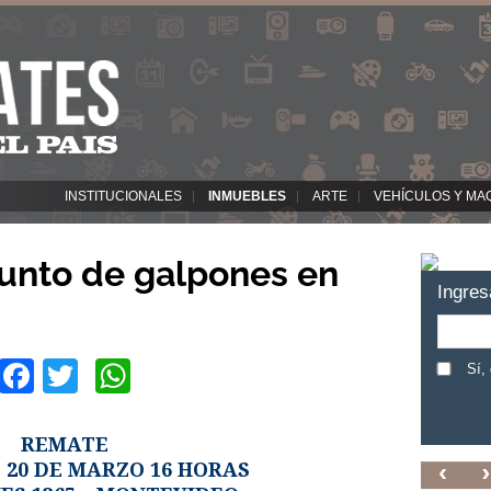
INSTITUCIONALES
INMUEBLES
ARTE
VEHÍCULOS Y MA
unto de galpones en
Ingres
Facebook
Twitter
WhatsApp
Sí,
REMATE
 20 DE MARZO 16 HORAS