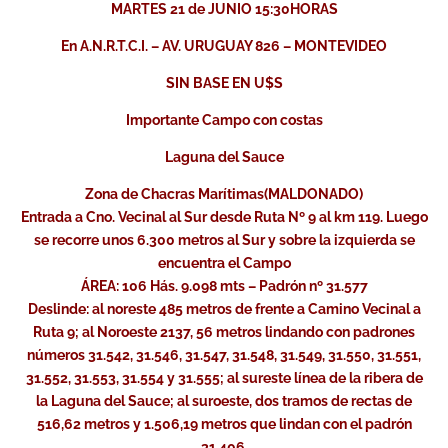
MARTES 21 de JUNIO 15:30HORAS
En A.N.R.T.C.I. – AV. URUGUAY 826 – MONTEVIDEO
SIN BASE EN U$S
Importante Campo con costas
Laguna del Sauce
Zona de Chacras Marítimas(MALDONADO)
Entrada a Cno. Vecinal al Sur desde Ruta Nº 9 al km 119. Luego
se recorre unos 6.300 metros al Sur y sobre la izquierda se
encuentra el Campo
ÁREA: 106 Hás. 9.098 mts – Padrón nº 31.577
Deslinde: al noreste 485 metros de frente a Camino Vecinal a
Ruta 9; al Noroeste 2137, 56 metros lindando con padrones
números 31.542, 31.546, 31.547, 31.548, 31.549, 31.550, 31.551,
31.552, 31.553, 31.554 y 31.555; al sureste línea de la ribera de
la Laguna del Sauce; al suroeste, dos tramos de rectas de
516,62 metros y 1.506,19 metros que lindan con el padrón
31.406.