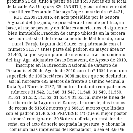
próximo 21 de Junio a partir de las 15:30 horas en el local
de la calle Av. Uruguay 826 (ANRTCI) y por intermedio del
martillero Fernando Olariaga López, matrícula nº 4421,
RUT 212097110015, en acto presidido por la Señora
Alguacil del Juzgado, se procederá al remate público, sin
base, al mejor postor y en dólares americanos el siguiente
bien inmueble: Fracción de campo ubicada en la tercera
sección catastral del departamento de Maldonado, zona
rural, Paraje Laguna del Sauce, empadronada con el
número 31.577 antes parte del padrón en mayor área nº
31.405, la que según plano de mensura-fraccionamiento
del Ing. Agr. Alejandro Casas Benavent, de Agosto de 2010,
inscripto en la Dirección Nacional de Catastro de
Piriápolis el 20 de Agosto de 2010 con el nº 1654 tiene una
superficie de 106 hectáreas 9098 metros que se deslindan
así: al noroeste 485 metros de frente a Camino Vecinal a
Ruta 9; al Noreste 2137, 56 metros lindando con padrones
números 31.542, 31.546, 31.547, 31.548, 31.549, 31.550,
31.551, 31.552, 31.553, 31.554 y 31.555; al sureste línea de
la ribera de la Laguna del Sauce; al suroeste, dos tramos
de rectas de 516,62 metros y 1.506,19 metros que lindan
con el padrón 31.406. SE PREVIENE: 1º) Que el mejor postor
deberá consignar el 30 % de su oferta, en carácter de
seña, en el acto de serle aceptada la postura, y abonar la
comisión más impuestos del Rematador; o sea el 3,66 %