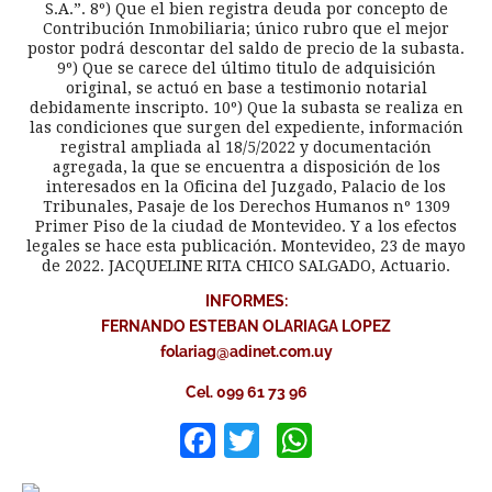
S.A.”. 8º) Que el bien registra deuda por concepto de
Contribución Inmobiliaria; único rubro que el mejor
postor podrá descontar del saldo de precio de la subasta.
9º) Que se carece del último titulo de adquisición
original, se actuó en base a testimonio notarial
debidamente inscripto. 10º) Que la subasta se realiza en
las condiciones que surgen del expediente, información
registral ampliada al 18/5/2022 y documentación
agregada, la que se encuentra a disposición de los
interesados en la Oficina del Juzgado, Palacio de los
Tribunales, Pasaje de los Derechos Humanos nº 1309
Primer Piso de la ciudad de Montevideo. Y a los efectos
legales se hace esta publicación. Montevideo, 23 de mayo
de 2022. JACQUELINE RITA CHICO SALGADO, Actuario.
INFORMES:
FERNANDO ESTEBAN OLARIAGA LOPEZ
folariag@adinet.com.uy
Cel. 099 61 73 96
Facebook
Twitter
WhatsApp