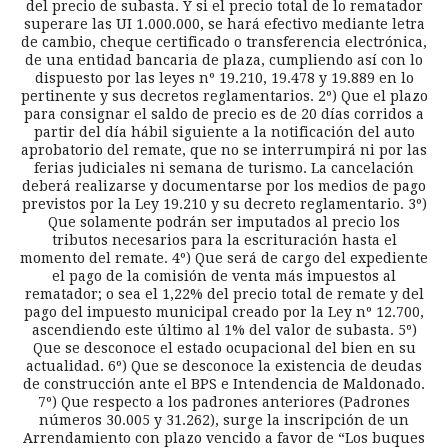
del precio de subasta. Y si el precio total de lo rematador
superare las UI 1.000.000, se hará efectivo mediante letra
de cambio, cheque certificado o transferencia electrónica,
de una entidad bancaria de plaza, cumpliendo así con lo
dispuesto por las leyes nº 19.210, 19.478 y 19.889 en lo
pertinente y sus decretos reglamentarios. 2º) Que el plazo
para consignar el saldo de precio es de 20 días corridos a
partir del día hábil siguiente a la notificación del auto
aprobatorio del remate, que no se interrumpirá ni por las
ferias judiciales ni semana de turismo. La cancelación
deberá realizarse y documentarse por los medios de pago
previstos por la Ley 19.210 y su decreto reglamentario. 3º)
Que solamente podrán ser imputados al precio los
tributos necesarios para la escrituración hasta el
momento del remate. 4º) Que será de cargo del expediente
el pago de la comisión de venta más impuestos al
rematador; o sea el 1,22% del precio total de remate y del
pago del impuesto municipal creado por la Ley nº 12.700,
ascendiendo este último al 1% del valor de subasta. 5º)
Que se desconoce el estado ocupacional del bien en su
actualidad. 6º) Que se desconoce la existencia de deudas
de construcción ante el BPS e Intendencia de Maldonado.
7º) Que respecto a los padrones anteriores (Padrones
números 30.005 y 31.262), surge la inscripción de un
Arrendamiento con plazo vencido a favor de “Los buques