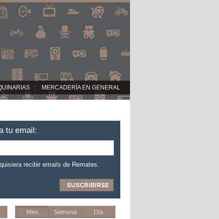
QUINARIAS
MERCADERÍA EN GENERAL
a tu email:
 quisiera recibir emails de Remates.
Mes
Semana
Día