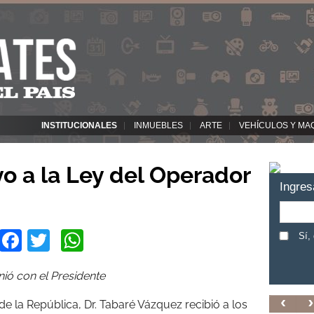
INSTITUCIONALES
INMUEBLES
ARTE
VEHÍCULOS Y MA
o a la Ley del Operador
Ingres
Facebook
Twitter
WhatsApp
Sí,
unió con el Presidente
de la República, Dr. Tabaré Vázquez recibió a los