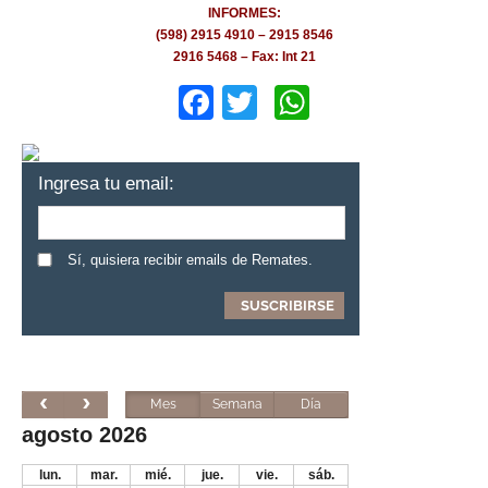
INFORMES:
(598) 2915 4910 – 2915 8546
2916 5468 – Fax: Int 21
Facebook
Twitter
WhatsApp
Ingresa tu email:
Sí, quisiera recibir emails de Remates.
Mes
Semana
Día
agosto 2026
lun.
mar.
mié.
jue.
vie.
sáb.