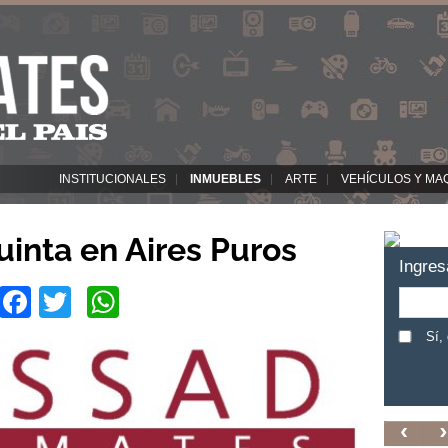
INSTITUCIONALES
INMUEBLES
ARTE
VEHÍCULOS Y MA
uinta en Aires Puros
Ingres
Facebook
Twitter
WhatsApp
Sí,