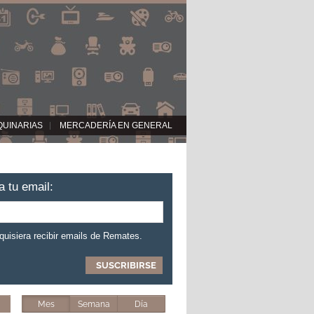
QUINARIAS
MERCADERÍA EN GENERAL
a tu email:
 quisiera recibir emails de Remates.
Mes
Semana
Día