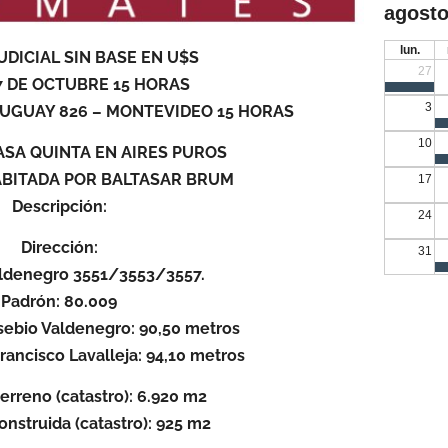
agosto
lun.
UDICIAL SIN BASE EN U$S
27
7 DE OCTUBRE 15 HORAS
3
. URUGUAY 826 – MONTEVIDEO 15 HORAS
10
ASA QUINTA EN AIRES PUROS
ABITADA POR BALTASAR BRUM
17
Descripción:
24
Dirección:
31
ldenegro 3551/3553/3557.
Padrón: 80.009
sebio Valdenegro: 90,50 metros
ancisco Lavalleja: 94,10 metros
terreno (catastro): 6.920 m2
onstruida (catastro): 925 m2