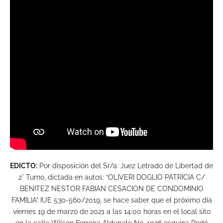
EDICTO:
Por disposición del Sr/a. Juez Letrado de Libertad de
2° Turno, dictada en autos: “OLIVERI DOGLIO PATRICIA C/
BENITEZ NESTOR FABIAN CESACION DE CONDOMINIO
FAMILIA” IUE 530-560/2019, se hace saber que el próximo día
viernes 19 de marzo de 2021 a las 14:00 horas en el local sito
en la calle Wilson Ferreira Aldunate No. 1026 esquina Rodó