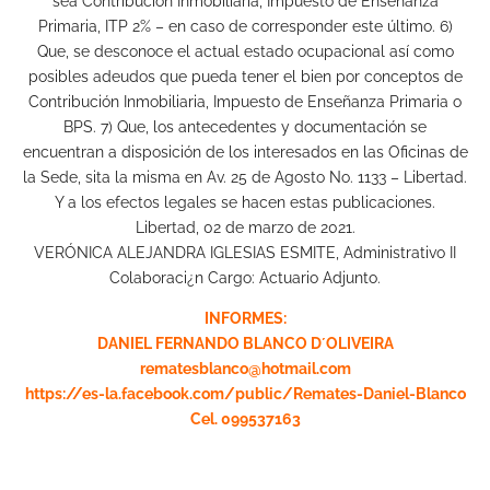
sea Contribución Inmobiliaria, Impuesto de Enseñanza
Primaria, ITP 2% – en caso de corresponder este último. 6)
Que, se desconoce el actual estado ocupacional así como
posibles adeudos que pueda tener el bien por conceptos de
Contribución Inmobiliaria, Impuesto de Enseñanza Primaria o
BPS. 7) Que, los antecedentes y documentación se
encuentran a disposición de los interesados en las Oficinas de
la Sede, sita la misma en Av. 25 de Agosto No. 1133 – Libertad.
Y a los efectos legales se hacen estas publicaciones.
Libertad, 02 de marzo de 2021.
VERÓNICA ALEJANDRA IGLESIAS ESMITE, Administrativo II
Colaboraci¿n Cargo: Actuario Adjunto.
INFORMES:
DANIEL FERNANDO BLANCO D´OLIVEIRA
rematesblanco@hotmail.com
https://es-la.facebook.com/public/Remates-Daniel-Blanco
Cel. 099537163