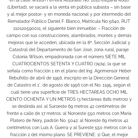
(Libertad), se sacará a la venta en pública subasta – sin base
y al mejor postor- y en moneda nacional y por intermedio del
Rematador Público Daniel F. Blanco, Matrícula No 5640, RUT
110120590011, el siguiente bien inmueble: – Fracción de
campo con sus construcciones, alambrados, montes y demás
mejoras que le acceden, ubicada en la 8ª. Sección Judicial y
Catastral del Departamento de San José, zona rural, paraje
Colonia Wilson, empadronada con el número SIETE MIL
CUATROCIENTOS SETENTA Y CUATRO (7474), la que se
señala como fracción 1 en el plano del Ing. Agrimensor Heber
Rebufello de abril de 1956, inscripto en la Dirección General
de Catastro el 1°. de agosto de 1956 con el No. 1195, según el
cuál tiene una superficie de TRES HECTAREAS OCHO MIL
CIENTO OCHENTA Y UN METROS (3 hectáreas 8181 metros) y
se deslinda así: al Suroeste 69 metros 42 centímetros de
frente a calle de 17 metros; al Noroeste 550 metros con María
Platero de Nery, padrón No. 5042; al Noreste 69 metros 42
centímetros con Luis A. Guerra y al Sureste 550 metros con la
fracción 2 del mismo plano. SE PREVIENE: 1) Que, el mejor