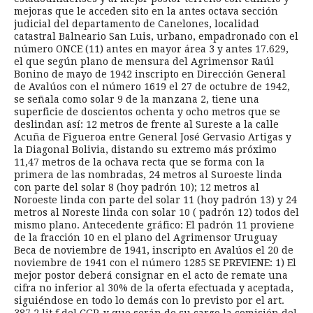
mejoras que le acceden sito en la antes octava sección
judicial del departamento de Canelones, localidad
catastral Balneario San Luis, urbano, empadronado con el
número ONCE (11) antes en mayor área 3 y antes 17.629,
el que según plano de mensura del Agrimensor Raúl
Bonino de mayo de 1942 inscripto en Dirección General
de Avalúos con el número 1619 el 27 de octubre de 1942,
se señala como solar 9 de la manzana 2, tiene una
superficie de doscientos ochenta y ocho metros que se
deslindan así: 12 metros de frente al Sureste a la calle
Acuña de Figueroa entre General José Gervasio Artigas y
la Diagonal Bolivia, distando su extremo más próximo
11,47 metros de la ochava recta que se forma con la
primera de las nombradas, 24 metros al Suroeste linda
con parte del solar 8 (hoy padrón 10); 12 metros al
Noroeste linda con parte del solar 11 (hoy padrón 13) y 24
metros al Noreste linda con solar 10 ( padrón 12) todos del
mismo plano. Antecedente gráfico: El padrón 11 proviene
de la fracción 10 en el plano del Agrimensor Uruguay
Beca de noviembre de 1941, inscripto en Avalúos el 20 de
noviembre de 1941 con el número 1285 SE PREVIENE: 1) El
mejor postor deberá consignar en el acto de remate una
cifra no inferior al 30% de la oferta efectuada y aceptada,
siguiéndose en todo lo demás con lo previsto por el art.