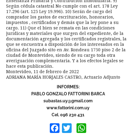
Enseñanza Primaria y Contribución Inmobiliaria. 9)
Según cédula catastral No cumple con el art. 178 Ley
17.296 (art. 125 Ley 19.996). 10) Serán de cargo del
comprador los gastos de escrituración, honorarios,
impuestos , certificados y demás que la ley pone a su
cargo. 11) Que el bien se remata en las condiciones
jurídicas y materiales que surgen del expediente, de la
documentación agregada y los certificados registrales, la
que se encuentra a disposición de los interesados en la
oficina del Juzgado sito en Av. Rondeau 1750 piso 2 de la
ciudad de Montevideo, siendo de su cargo toda otra
averiguación complementaria. Y a los efectos legales se
hace esta publicación.
Montevideo, 11 de febrero de 2022
ADRIANA MARÍA HORJALES CASTRO, Actuario Adjunto
INFORMES:
PABLO GONZALO FATTORINI BARCA
subastas.uy@gmail.com
www.fattorini.com.uy
Cel. 096 230 431
Facebook
Twitter
WhatsApp