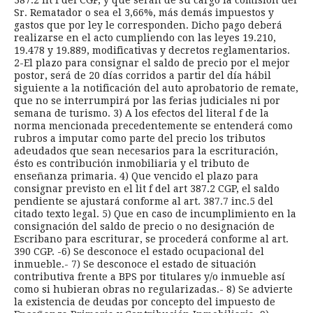
387.2 lit f del CGP, y que serán de su cargo la comisión del
Sr. Rematador o sea el 3,66%, más demás impuestos y
gastos que por ley le corresponden. Dicho pago deberá
realizarse en el acto cumpliendo con las leyes 19.210,
19.478 y 19.889, modificativas y decretos reglamentarios.
2-El plazo para consignar el saldo de precio por el mejor
postor, será de 20 días corridos a partir del día hábil
siguiente a la notificación del auto aprobatorio de remate,
que no se interrumpirá por las ferias judiciales ni por
semana de turismo. 3) A los efectos del literal f de la
norma mencionada precedentemente se entenderá como
rubros a imputar como parte del precio los tributos
adeudados que sean necesarios para la escrituración,
ésto es contribución inmobiliaria y el tributo de
enseñanza primaria. 4) Que vencido el plazo para
consignar previsto en el lit f del art 387.2 CGP, el saldo
pendiente se ajustará conforme al art. 387.7 inc.5 del
citado texto legal. 5) Que en caso de incumplimiento en la
consignación del saldo de precio o no designación de
Escribano para escriturar, se procederá conforme al art.
390 CGP. -6) Se desconoce el estado ocupacional del
inmueble.- 7) Se desconoce el estado de situación
contributiva frente a BPS por titulares y/o inmueble así
como si hubieran obras no regularizadas.- 8) Se advierte
la existencia de deudas por concepto del impuesto de