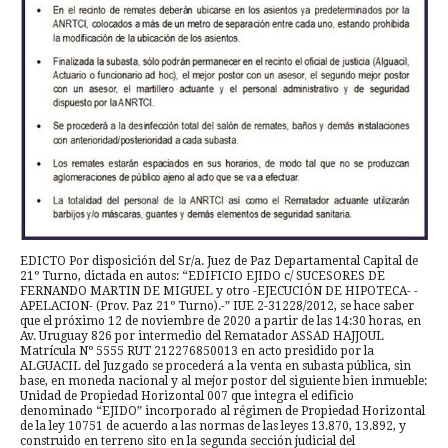
EDICTO Por disposición del Sr/a. Juez de Paz Departamental Capital de
21º Turno, dictada en autos: “EDIFICIO EJIDO c/ SUCESORES DE
FERNANDO MARTIN DE MIGUEL y otro -EJECUCIÓN DE HIPOTECA- -
APELACION- (Prov. Paz 21º Turno).-” IUE 2-31228/2012, se hace saber
que el próximo 12 de noviembre de 2020 a partir de las 14:30 horas, en
Av. Uruguay 826 por intermedio del Rematador ASSAD HAJJOUL
Matrícula Nº 5555 RUT 212276850013 en acto presidido por la
ALGUACIL del Juzgado se procederá a la venta en subasta pública, sin
base, en moneda nacional y al mejor postor del siguiente bien inmueble:
Unidad de Propiedad Horizontal 007 que integra el edificio
denominado “EJIDO” incorporado al régimen de Propiedad Horizontal
de la ley 10751 de acuerdo a las normas de las leyes 13.870, 13.892, y
construido en terreno sito en la segunda sección judicial del