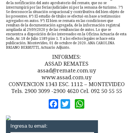
de la notificación del auto aprobatorio del remate, que no se
interrumpirá por las ferias judiciales ni por la semana de turismo. 7º)
Se desconoce la situación ocupacional y contributiva del bien objeto de
los presentes. 8º) El estudio de títulos se efectuó en base a testimonios
agregados en autos. 9º) El bien se remata en las condiciones que
resultan de la documentación agregada, de la información registral
ampliada al 29/09/2020 y de las resultancias de autos. Lo que se
encuentra a disposición de los interesados en la Oficina Actuaria de esta
Sede, Av. 18 de Julio 1589 piso 1. Y a los efectos legales se hace esta
publicación. Montevideo, 01 de octubre de 2020. ANA CAROLINA
BRIANO BERRUTTI, Actuario Adjunto.
INFORMES:
ASSAD REMATES
assad@remate.com.uy
www.assad.com.uy
CONVENCION 1343 ESC. 1112 – MONTEVIDEO
Tels. 2900 3099 -2900 4620 Cel. 092 50 55 55
Facebook
Twitter
WhatsApp
Ingresa tu email: