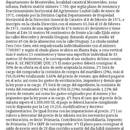
departamento de Montevideo, localidad catastral Montevideo, zona
urbana, Padrón matriz número 7.700, que según plano de mensura y
fraccionamiento horizontal del Agrimensor Luzbel Gallo de enero de
1971, cotejado por la División Capital Departamento de Propiedad
Horizontal de la Dirección General de Catastro el 8 de febrero de 1971, e
inscripto en la citada Dirección con el número 65.344 el 10 de febrero
de 1971, consta de una superficie de 474 metros 45 decímetros y tiene
frente al Este 10 metros 98 centímetros de frente a la calle Ejido entre
las calles Mercedes y Avenida Uruguay, distando el punto medio 48
metros 49 cm de la alineación con la calle Uruguay. La citada unidad
Cero Cero Siete, está empadronada individualmente con el número
7700/007 y según el citado plano se ubica en Planta Baja, a cota vertical
más 0 metros 15 centímetros y tiene una superficie individual de 33
metros 50 decímetros, y le corresponde el uso exclusivo de bien común
Patio K. SE PREVIENE QUE: 1º) El mejor postor deberá consignar el
30% de su oferta en el acto de serle aceptada la misma. 2º) Será de
cargo del comprador la comisión de compra del martillero (3%), más el
IVA (0,66%) totalizando 3,66% del precio de remate, que deberá pagarse
en el acto; así como los gastos de escrituración, impuestos y demás que
la ley pone a su cargo. 3º) Será de cargo del expediente, la comisión de
venta del rematador (1%) más el IVA (0,22%), totalizando 1,22% del
precio de remate; así como los gastos originados por el mismo y los
impuestos que la ley pone a su cargo. 4º) Para el caso que el precio de la
subasta supere el 1.000.000 UI, el pago se deberá hacerse cumpliendo
con lo dispuesto por la Ley 19.210, modificativas y decretos
reglamentarios. De igual forma con las imputaciones al precio. 5º) Los
rubros a descontar del precio de la subasta son los necesarios para la
escrituración, es decir: Primaria, Contribución Inmobiliaria, Impuesto
de Primaria, ITP e IRPF de corresponder. 6º) El plazo para consignar el
saldo de precio será de 20 días corridos a partir del día hábil siguiente al