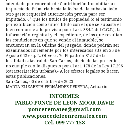
adeudado por concepto de Contribución Inmobiliaria e
Impuesto de Primaria hasta la fecha de la subasta, todo
otro gasto requerirá autorización previa para ser
imputado. 6° Que los títulos de propiedad (o el testimonio
por exhibición como único título con el que se subasta el
bien conforme a lo previsto por el art. 384.2 del C.G.P.), la
información registral y el expediente, de los que resultan
las condiciones en que se vende el inmueble, se
encuentran en la Oficina del Juzgado, donde podrán ser
examinados libremente por los interesados sita en 25 de
Agosto 652 esq. L. Olivera. 7o El padrón 8157 de la
localidad catastral de San Carlos, objeto de las presentes,
no cumple con lo dispuesto por el art. 178 de la Ley 17.296
(caracterización urbana).- A los efectos legales se hacen
estas publicaciones.
San Carlos, 06 de octubre de 2023
MARTA ELIZABETH FERNÁNDEZ PEREYRA, Actuario
INFORMES:
PABLO PONCE DE LEON MOOR DAVIE
ponceremates@gmail.com
www.poncedeleonremates.com
Cel. 099 777 158