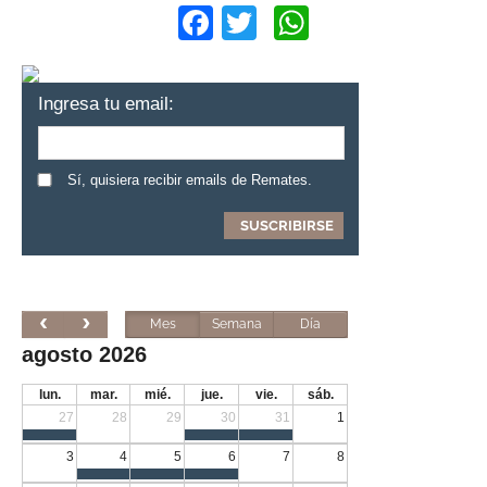
Facebook
Twitter
WhatsApp
Ingresa tu email:
Sí, quisiera recibir emails de Remates.
Mes
Semana
Día
agosto 2026
lun.
mar.
mié.
jue.
vie.
sáb.
27
28
29
30
31
1
3
4
5
6
7
8