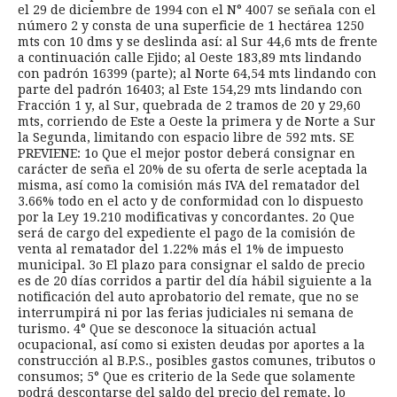
el 29 de diciembre de 1994 con el N° 4007 se señala con el
número 2 y consta de una superficie de 1 hectárea 1250
mts con 10 dms y se deslinda así: al Sur 44,6 mts de frente
a continuación calle Ejido; al Oeste 183,89 mts lindando
con padrón 16399 (parte); al Norte 64,54 mts lindando con
parte del padrón 16403; al Este 154,29 mts lindando con
Fracción 1 y, al Sur, quebrada de 2 tramos de 20 y 29,60
mts, corriendo de Este a Oeste la primera y de Norte a Sur
la Segunda, limitando con espacio libre de 592 mts. SE
PREVIENE: 1o Que el mejor postor deberá consignar en
carácter de seña el 20% de su oferta de serle aceptada la
misma, así como la comisión más IVA del rematador del
3.66% todo en el acto y de conformidad con lo dispuesto
por la Ley 19.210 modificativas y concordantes. 2o Que
será de cargo del expediente el pago de la comisión de
venta al rematador del 1.22% más el 1% de impuesto
municipal. 3o El plazo para consignar el saldo de precio
es de 20 días corridos a partir del día hábil siguiente a la
notificación del auto aprobatorio del remate, que no se
interrumpirá ni por las ferias judiciales ni semana de
turismo. 4° Que se desconoce la situación actual
ocupacional, así como si existen deudas por aportes a la
construcción al B.P.S., posibles gastos comunes, tributos o
consumos; 5° Que es criterio de la Sede que solamente
podrá descontarse del saldo del precio del remate, lo