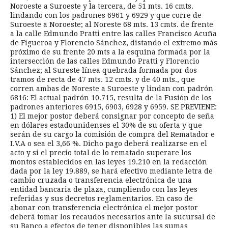
Noroeste a Suroeste y la tercera, de 51 mts. 16 cmts.
lindando con los padrones 6961 y 6929 y que corre de
Suroeste a Noroeste; al Noreste 68 mts. 13 cmts. de frente
a la calle Edmundo Pratti entre las calles Francisco Acuña
de Figueroa y Florencio Sánchez, distando el extremo más
próximo de su frente 20 mts a la esquina formada por la
intersección de las calles Edmundo Pratti y Florencio
Sánchez; al Sureste línea quebrada formada por dos
tramos de recta de 47 mts. 12 cmts. y de 40 mts., que
corren ambas de Noreste a Suroeste y lindan con padrón
6816: El actual padrón 10.715, resulta de la Fusión de los
padrones anteriores 6915, 6903, 6928 y 6959. SE PREVIENE:
1) El mejor postor deberá consignar por concepto de seña
en dólares estadounidenses el 30% de su oferta y que
serán de su cargo la comisión de compra del Rematador e
I.V.A o sea el 3,66 %. Dicho pago deberá realizarse en el
acto y si el precio total de lo rematado superare los
montos establecidos en las leyes 19.210 en la redacción
dada por la ley 19.889, se hará efectivo mediante letra de
cambio cruzada o transferencia electrónica de una
entidad bancaria de plaza, cumpliendo con las leyes
referidas y sus decretos reglamentarios. En caso de
abonar con transferencia electrónica el mejor postor
deberá tomar los recaudos necesarios ante la sucursal de
su Banco a efectos de tener disponibles las sumas