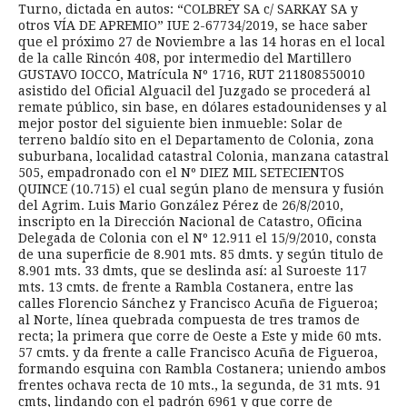
Turno, dictada en autos: “COLBREY SA c/ SARKAY SA y
otros VÍA DE APREMIO” IUE 2-67734/2019, se hace saber
que el próximo 27 de Noviembre a las 14 horas en el local
de la calle Rincón 408, por intermedio del Martillero
GUSTAVO IOCCO, Matrícula Nº 1716, RUT 211808550010
asistido del Oficial Alguacil del Juzgado se procederá al
remate público, sin base, en dólares estadounidenses y al
mejor postor del siguiente bien inmueble: Solar de
terreno baldío sito en el Departamento de Colonia, zona
suburbana, localidad catastral Colonia, manzana catastral
505, empadronado con el Nº DIEZ MIL SETECIENTOS
QUINCE (10.715) el cual según plano de mensura y fusión
del Agrim. Luis Mario González Pérez de 26/8/2010,
inscripto en la Dirección Nacional de Catastro, Oficina
Delegada de Colonia con el Nº 12.911 el 15/9/2010, consta
de una superficie de 8.901 mts. 85 dmts. y según titulo de
8.901 mts. 33 dmts, que se deslinda así: al Suroeste 117
mts. 13 cmts. de frente a Rambla Costanera, entre las
calles Florencio Sánchez y Francisco Acuña de Figueroa;
al Norte, línea quebrada compuesta de tres tramos de
recta; la primera que corre de Oeste a Este y mide 60 mts.
57 cmts. y da frente a calle Francisco Acuña de Figueroa,
formando esquina con Rambla Costanera; uniendo ambos
frentes ochava recta de 10 mts., la segunda, de 31 mts. 91
cmts, lindando con el padrón 6961 y que corre de