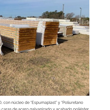
 con núcleo de “Espumaplast” y “Poliuretano
 caras de acero galvanizado y acabado poliéster.