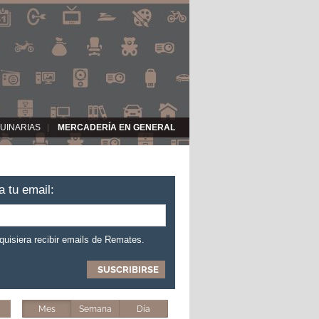
UINARIAS
MERCADERÍA EN GENERAL
a tu email:
 quisiera recibir emails de Remates.
Mes
Semana
Día