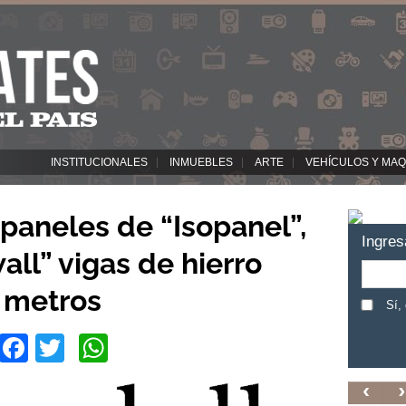
INSTITUCIONALES
INMUEBLES
ARTE
VEHÍCULOS Y MAQ
paneles de “Isopanel”,
Ingres
all” vigas de hierro
7 metros
Sí,
Facebook
Twitter
WhatsApp