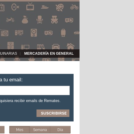
UINARIAS
MERCADERÍA EN GENERAL
a tu email:
 quisiera recibir emails de Remates.
Mes
Semana
Día