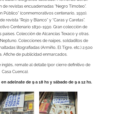
n de revistas encuadernadas “Negro Timoteo”.
ien Público” (conmemorativos centenario, 1930).
 revista “Rojo y Blanco” y “Caras y Caretas”.
otivo Centenario 1830-1930. Gran colección de
s países. Colección de Alcancías Texaco y otras.
 Neptuno. Colecciones de naipes, soldaditos de
ltadas litografiadas (Armiño, El Tigre, etc.) 2.500
. Afiche de publicidad enmarcados.
nglés, remate al detalle (por cierre definitivo de
Casa Cuenca).
 en adelnate de 9 a 18 hs y sábado de 9 a 12 hs.