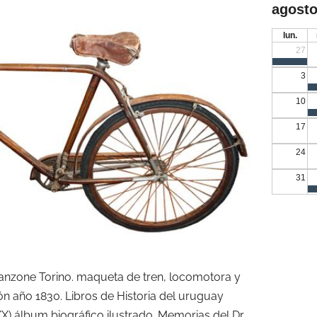
agosto
lun.
27
3
10
17
24
31
Vianzone Torino. maqueta de tren, locomotora y
ón año 1830. Libros de Historia del uruguay
XX) álbum biográfico ilustrado. Memorias del Dr.