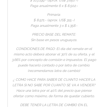
$ 103.199.- (aprox. US$ 3.650.-)
Paga anualmente 6 x $ 8.502.-
Primaria:
$ 8.971.- (aprox. US$ 315.-)
Paga anualmente 3 x $ 1.358.-
PRECIO BASE DEL REMATE:
Sin base en pesos uruguayos.
CONDICIONES DE PAGO: El día del remate en el
mismo acto deberá abonar el 30% de su oferta, y el
3,66% por concepto de comisión e impuestos. El pago
puede hacerlo contado o por letra de cambio.
(recomendamos letra de cambio)
¿ COMO HACE PARA SABER DE CUANTO HACER LA
LETRA SI NO SABE POR CUANTO SE VA A VENDER?
Hace una letra por el 40% del precio que piense
ofertar como máximo, de forma de quedar cubierto.
DEBE TENER LA LETRA DE CAMBIO EN EL