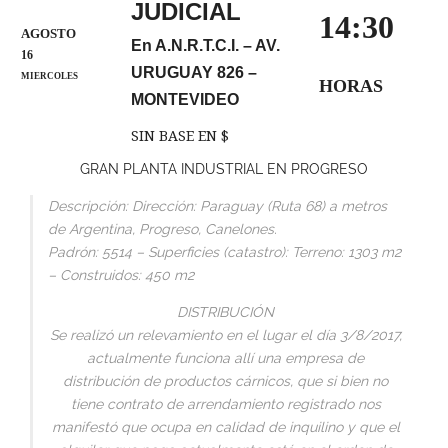
JUDICIAL
14:30
AGOSTO
En A.N.R.T.C.I. – AV.
16
URUGUAY 826 –
MIERCOLES
HORAS
MONTEVIDEO
SIN BASE EN $
GRAN PLANTA INDUSTRIAL EN PROGRESO
Descripción: Dirección: Paraguay (Ruta 68) a metros
de Argentina, Progreso, Canelones.
Padrón: 5514 – Superficies (catastro): Terreno: 1303 m2
– Construidos: 450 m2
DISTRIBUCIÓN
Se realizó un relevamiento en el lugar el día 3/8/2017,
actualmente funciona allí una empresa de
distribución de productos cárnicos, que si bien no
tiene contrato de arrendamiento registrado nos
manifestó que ocupa en calidad de inquilino y que el