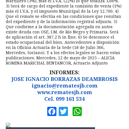
martillero (3%), más el I.V.A. (22%) lo que totaliza 3,66%.
3) Será de cargo del expediente la comisión de venta (1%)
más el I.V.A. y el impuesto Municipal de la Ley 12.700. 4)
Que el remate se efectúa en las condiciones que resultan
del expediente y de la información registral adjunta. 5)
Que conforme a la documentación agregada en autos
existe deuda con OSE, I.M. de Río Negro y Primaria. Será
de aplicación el art. 387.2 h in fine. 6) Se desconoce el
estado ocupacional del bien. Antecedentes a disposición
en la Oficina Actuaria de la Sede (18 de Julio 366,
Mercedes, Soriano). Y a los efectos legales se hacen estas
publicaciones. Mercedes, 12 de mayo de 2025 – ALICIA
ROMINA MARICHAL BENTANCOR, Actuario Adjunto
INFORMES:
JOSE IGNACIO BORRAZAS DEAMBROSIS
ignacio@rematesjb.com
www.rematesjb.com
Cel. 099 161 534
Facebook
Twitter
WhatsApp