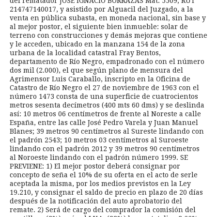
del rematador JOSE IGNACIO BORRAZAS Mat. 5509, RUT
214747140017, y asistido por Alguacil del Juzgado, a la
venta en pública subasta, en moneda nacional, sin base y
al mejor postor, el siguiente bien inmueble: solar de
terreno con construcciones y demás mejoras que contiene
y le acceden, ubicado en la manzana 154 de la zona
urbana de la localidad catastral Fray Bentos,
departamento de Río Negro, empadronado con el número
dos mil (2.000), el que según plano de mensura del
Agrimensor Luis Caraballo, inscripto en la Oficina de
Catastro de Río Negro el 27 de noviembre de 1963 con el
número 1473 consta de una superficie de cuatrocientos
metros sesenta decímetros (400 mts 60 dms) y se deslinda
así: 10 metros 06 centímetros de frente al Noreste a calle
España, entre las calle José Pedro Varela y Juan Manuel
Blanes; 39 metros 90 centímetros al Sureste lindando con
el padrón 2543; 10 metros 03 centímetros al Suroeste
lindando con el padrón 2012 y 39 metros 90 centímetros
al Noroeste lindando con el padrón número 1999. SE
PREVIENE: 1) El mejor postor deberá consignar por
concepto de seña el 10% de su oferta en el acto de serle
aceptada la misma, por los medios previstos en la Ley
19.210, y consignar el saldo de precio en plazo de 20 días
después de la notificación del auto aprobatorio del
remate. 2) Será de cargo del comprador la comisión del