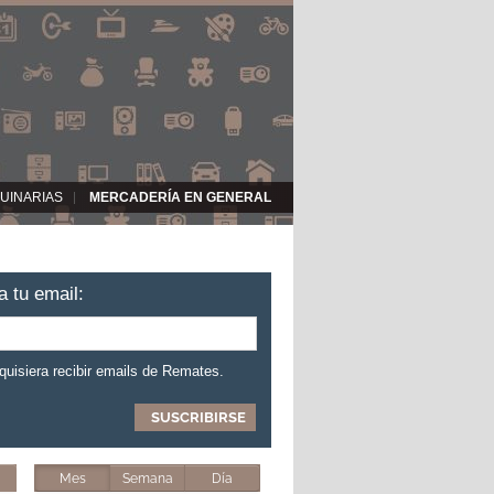
UINARIAS
MERCADERÍA EN GENERAL
a tu email:
 quisiera recibir emails de Remates.
Mes
Semana
Día