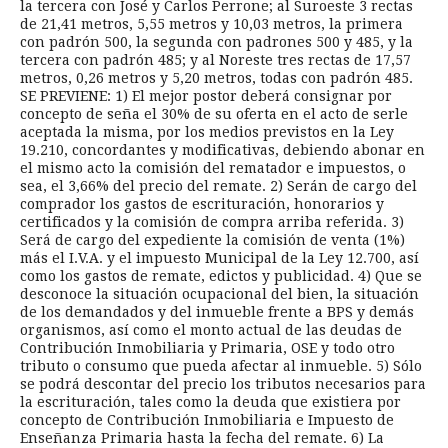
la tercera con José y Carlos Perrone; al Suroeste 3 rectas
de 21,41 metros, 5,55 metros y 10,03 metros, la primera
con padrón 500, la segunda con padrones 500 y 485, y la
tercera con padrón 485; y al Noreste tres rectas de 17,57
metros, 0,26 metros y 5,20 metros, todas con padrón 485.
SE PREVIENE: 1) El mejor postor deberá consignar por
concepto de seña el 30% de su oferta en el acto de serle
aceptada la misma, por los medios previstos en la Ley
19.210, concordantes y modificativas, debiendo abonar en
el mismo acto la comisión del rematador e impuestos, o
sea, el 3,66% del precio del remate. 2) Serán de cargo del
comprador los gastos de escrituración, honorarios y
certificados y la comisión de compra arriba referida. 3)
Será de cargo del expediente la comisión de venta (1%)
más el I.V.A. y el impuesto Municipal de la Ley 12.700, así
como los gastos de remate, edictos y publicidad. 4) Que se
desconoce la situación ocupacional del bien, la situación
de los demandados y del inmueble frente a BPS y demás
organismos, así como el monto actual de las deudas de
Contribución Inmobiliaria y Primaria, OSE y todo otro
tributo o consumo que pueda afectar al inmueble. 5) Sólo
se podrá descontar del precio los tributos necesarios para
la escrituración, tales como la deuda que existiera por
concepto de Contribución Inmobiliaria e Impuesto de
Enseñanza Primaria hasta la fecha del remate. 6) La