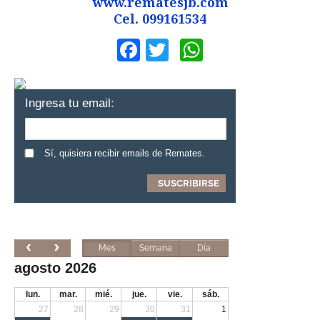
www.rematesjb.com
Cel. 099161534
Facebook
Twitter
WhatsApp
Ingresa tu email:
Sí, quisiera recibir emails de Remates.
Mes
Semana
Día
agosto 2026
lun.
mar.
mié.
jue.
vie.
sáb.
27
28
29
30
31
1