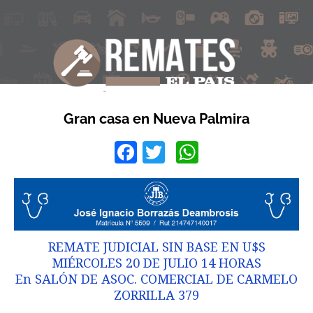
Gran casa en Nueva Palmira
Facebook
Twitter
WhatsApp
REMATE JUDICIAL SIN BASE EN U$S
MIÉRCOLES 20 DE JULIO 14 HORAS
En SALÓN DE ASOC. COMERCIAL DE CARMELO
ZORRILLA 379