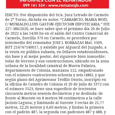
EDICTO: Por disposición del Sr/a. Juez Letrado de Carmelo
de 2° Turno, dictada en autos: “CARRANCIO, MARIA NOEL
C/ MURIALDO,LUIS GASTóN-EJECUCIóN HIPOTECARIA.” IUE
227-386/2020, se hace saber que el próximo día 20 de Julio
de 2022 a las 14:00 hs en el salón del Centro Comercial de
Carmelo, Zorrilla 379 en Carmelo, se procederá por
intermedio del rematador JOSE I. BORRAZAS Mat. 5509,
RUT 214747140017, y asistido por Alguacil del Juzgado, a
la venta en pública subasta, en Dólares estadounidenses,
sin base y al mejor postor, del siguiente bien inmueble:
Solar de terreno y sus construcciones, ubicado en la zona
urbana de la localidad catastral de Nueva Palmira,
departamento de Colonia, manzana 112, empadronado
con el número cuatrocientos ochenta y seis (486), y que
según plano del Agrimensor Teófilo Osorio, inscripto en
la oficina de Catastro de Colonia el 20 de julio de 1972 con
el número 5523, tiene una superficie de trecientos
cincuenta metros sesenta decímetros y se deslinda: de
frente al Noreste en 8 metros 98 centímetros a la calle
Jacinto Laguna; y limitando al Sureste 3 rectas de 21,77
metros, 22,20 metros y 6,60 metros, y lindan la primera
con el padrón 487, la segunda con padrones 487 y 488, y