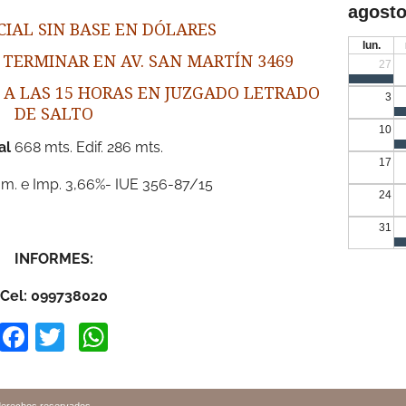
agosto
CIAL SIN BASE EN DÓLARES
lun.
 TERMINAR EN AV. SAN MARTÍN 3469
27
 A LAS 15 HORAS EN JUZGADO LETRADO
3
DE SALTO
10
al
668 mts. Edif. 286 mts.
17
m. e Imp. 3,66%- IUE 356-87/15
24
31
INFORMES:
Cel: 099738020
Facebook
Twitter
WhatsApp
derechos reservados.
.