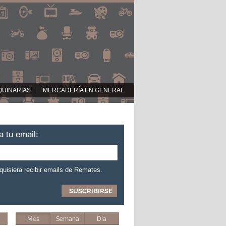
QUINARIAS
MERCADERÍA EN GENERAL
a tu email:
 quisiera recibir emails de Remates.
Mes
Semana
Día