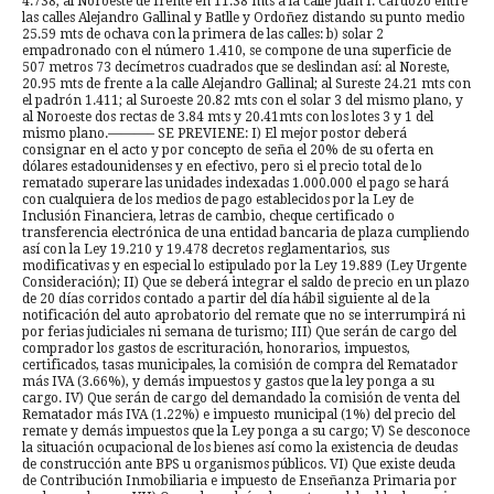
4.738; al Noroeste de frente en 11.38 mts a la calle Juan I. Cardozo entre
las calles Alejandro Gallinal y Batlle y Ordoñez distando su punto medio
25.59 mts de ochava con la primera de las calles: b) solar 2
empadronado con el número 1.410, se compone de una superficie de
507 metros 73 decímetros cuadrados que se deslindan así: al Noreste,
20.95 mts de frente a la calle Alejandro Gallinal; al Sureste 24.21 mts con
el padrón 1.411; al Suroeste 20.82 mts con el solar 3 del mismo plano, y
al Noroeste dos rectas de 3.84 mts y 20.41mts con los lotes 3 y 1 del
mismo plano.———– SE PREVIENE: I) El mejor postor deberá
consignar en el acto y por concepto de seña el 20% de su oferta en
dólares estadounidenses y en efectivo, pero si el precio total de lo
rematado superare las unidades indexadas 1.000.000 el pago se hará
con cualquiera de los medios de pago establecidos por la Ley de
Inclusión Financiera, letras de cambio, cheque certificado o
transferencia electrónica de una entidad bancaria de plaza cumpliendo
así con la Ley 19.210 y 19.478 decretos reglamentarios, sus
modificativas y en especial lo estipulado por la Ley 19.889 (Ley Urgente
Consideración); II) Que se deberá integrar el saldo de precio en un plazo
de 20 días corridos contado a partir del día hábil siguiente al de la
notificación del auto aprobatorio del remate que no se interrumpirá ni
por ferias judiciales ni semana de turismo; III) Que serán de cargo del
comprador los gastos de escrituración, honorarios, impuestos,
certificados, tasas municipales, la comisión de compra del Rematador
más IVA (3.66%), y demás impuestos y gastos que la ley ponga a su
cargo. IV) Que serán de cargo del demandado la comisión de venta del
Rematador más IVA (1.22%) e impuesto municipal (1%) del precio del
remate y demás impuestos que la Ley ponga a su cargo; V) Se desconoce
la situación ocupacional de los bienes así como la existencia de deudas
de construcción ante BPS u organismos públicos. VI) Que existe deuda
de Contribución Inmobiliaria e impuesto de Enseñanza Primaria por