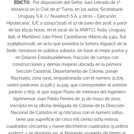
EDICTO
: Por disposición del Señor Juez Letrado de 1ª
Instancia en lo Civil de 9º Turno, en los autos “Scotiabank
Uruguay S.A. c/ Nuvatech S.A. y otros – Ejecución
Hipotecaria”, IUE 2-21047/2016, el 27 de junio del 2018, a partir
de las 16y30 horas, en el local de la ANRTCI, Avda. Uruguay
826, el Martillero Julio Pérez Castellanos (Matrícula 5351, Rut
213696270018), en acto que presidirá la Señora Alguacil de la
Sede, rematará en pública subasta, sin base al mejor postor y
en Dólares Estadounidenses, fracción de campo con
construcciones y demás mejoras ubicada en la primera
Sección Catastral, Departamento de Colonia, paraje
Riachuelo, zona rural, empadronada con el número 21.675
(antes padrones 21.528 y 21.529, que corresponden al anterior
padrón 2.763), el que según Plano de mensura del Ingeniero
Agrimensor Juan Pablo Pereira de 31 de mayo de 2010,
inscripto en la oficina delegada de Colonia de la Dirección
Nacional de Catastro el 15/06/2010 con el número 12810,
tiene una superficie de cinco mil ciento ocho metros
cuadrados cincuenta y nueve decímetros cuadrados (5.108m2
59dm2), y se deslinda así: al Noroeste 49,99mts de frente al