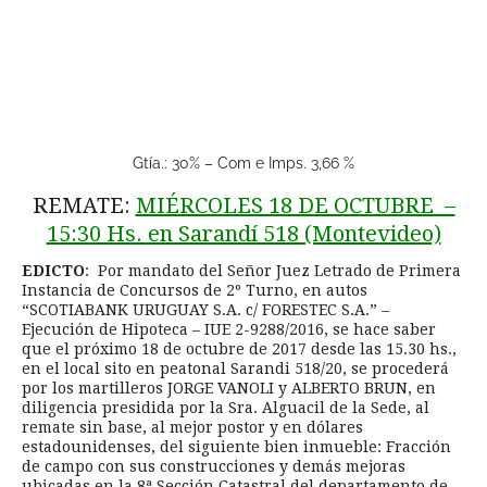
Gtía.: 30% – Com e Imps. 3,66 %
REMATE:
MIÉRCOLES 18 DE OCTUBRE –
15:30 Hs. en Sarandí 518 (Montevideo)
EDICTO
: Por mandato del Señor Juez Letrado de Primera
Instancia de Concursos de 2º Turno, en autos
“SCOTIABANK URUGUAY S.A. c/ FORESTEC S.A.” –
Ejecución de Hipoteca – IUE 2-9288/2016, se hace saber
que el próximo 18 de octubre de 2017 desde las 15.30 hs.,
en el local sito en peatonal Sarandi 518/20, se procederá
por los martilleros JORGE VANOLI y ALBERTO BRUN, en
diligencia presidida por la Sra. Alguacil de la Sede, al
remate sin base, al mejor postor y en dólares
estadounidenses, del siguiente bien inmueble: Fracción
de campo con sus construcciones y demás mejoras
ubicadas en la 8ª Sección Catastral del departamento de