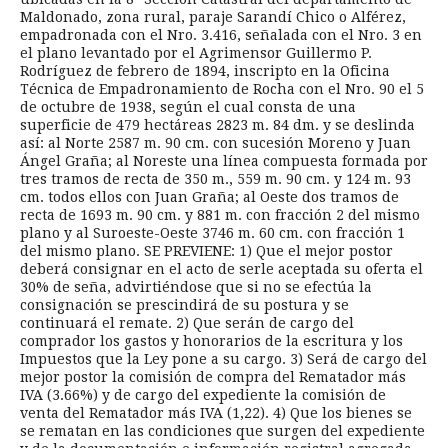
Maldonado, zona rural, paraje Sarandí Chico o Alférez,
empadronada con el Nro. 3.416, señalada con el Nro. 3 en
el plano levantado por el Agrimensor Guillermo P.
Rodríguez de febrero de 1894, inscripto en la Oficina
Técnica de Empadronamiento de Rocha con el Nro. 90 el 5
de octubre de 1938, según el cual consta de una
superficie de 479 hectáreas 2823 m. 84 dm. y se deslinda
así: al Norte 2587 m. 90 cm. con sucesión Moreno y Juan
Ángel Graña; al Noreste una línea compuesta formada por
tres tramos de recta de 350 m., 559 m. 90 cm. y 124 m. 93
cm. todos ellos con Juan Graña; al Oeste dos tramos de
recta de 1693 m. 90 cm. y 881 m. con fracción 2 del mismo
plano y al Suroeste-Oeste 3746 m. 60 cm. con fracción 1
del mismo plano. SE PREVIENE: 1) Que el mejor postor
deberá consignar en el acto de serle aceptada su oferta el
30% de seña, advirtiéndose que si no se efectúa la
consignación se prescindirá de su postura y se
continuará el remate. 2) Que serán de cargo del
comprador los gastos y honorarios de la escritura y los
Impuestos que la Ley pone a su cargo. 3) Será de cargo del
mejor postor la comisión de compra del Rematador más
IVA (3.66%) y de cargo del expediente la comisión de
venta del Rematador más IVA (1,22). 4) Que los bienes se
se rematan en las condiciones que surgen del expediente