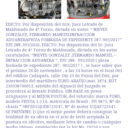
EDICTO: Por disposición del Sr/a. Juez Letrado de
Maldonado de 4º Turno, dictada en autos: “ NIEVES
GONZÁLEZ, FERNANDO MANUELINFRACCIÓN
ADUANERAPIEZA FORMADA DE EXPEDIENTE 287-905/2017”
IUE 288-395/2020, EDICTO: Por disposición del Sr. Juez
Letrado de 4º Turno de Maldonado, dictada en los autos
caratulados: “NIEVES GONZÁLEZ ,FERNANDO MANUEL –
INFRACCION ADUANERA “, IUE 288- 395/2020 ( pieza
formada de expediente 287- 905/2017 ) , se hace saber que
el próximo 24 de noviembre , a las 14 horas en el local 001
del edificio Cadaqués, calle 24y 23 de Punta del Este, por
intermedio del martillero ELBIO ARAÚJO,mat. 1874, RUT
210338700013, asistido del Alguacil del Juzgado se
procederá al Remate Público, SIN BASE en pesos
uruguayos y al MEJOR POSTOR, del vehículo: marca FORD,
modelo FIESTA 1.5 LS, matrícula de Brasil : IVI 9875, Nº de
chasis * 9BFZD55JOEB723147, Nº de motor U2JAE723147.-
SE PREVIENE: l) Que el mejor postor deberá consignar la
totalidad de su oferta en el acto de serle aceptada la
postura en efectivo, mediante letra de cambio o cualquier
medio idóneo, establecido por la ley No. 19210 y sus