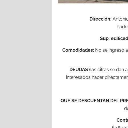
Dirección:
Antonio
Padró
Sup. edificad
Comodidades:
No se ingresó al
DEUDAS
(las cifras se dan 
interesados hacer directamen
QUE SE DESCUENTAN DEL PR
d
Contr
$ 182.05