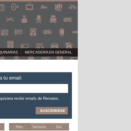
QUINARIAS
MERCADERÍA EN GENERAL
a tu email:
 quisiera recibir emails de Remates.
Mes
Semana
Día