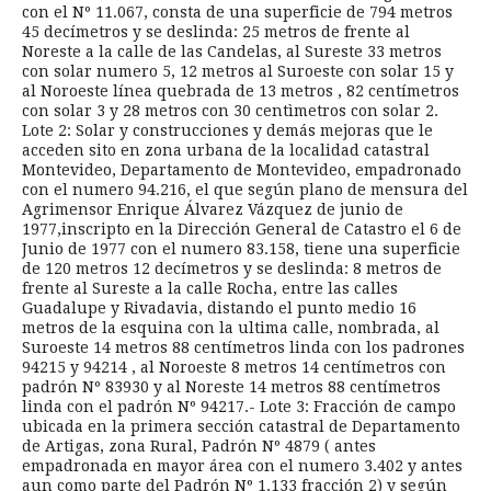
con el Nº 11.067, consta de una superficie de 794 metros
45 decímetros y se deslinda: 25 metros de frente al
Noreste a la calle de las Candelas, al Sureste 33 metros
con solar numero 5, 12 metros al Suroeste con solar 15 y
al Noroeste línea quebrada de 13 metros , 82 centímetros
con solar 3 y 28 metros con 30 centìmetros con solar 2.
Lote 2: Solar y construcciones y demás mejoras que le
acceden sito en zona urbana de la localidad catastral
Montevideo, Departamento de Montevideo, empadronado
con el numero 94.216, el que según plano de mensura del
Agrimensor Enrique Álvarez Vázquez de junio de
1977,inscripto en la Dirección General de Catastro el 6 de
Junio de 1977 con el numero 83.158, tiene una superficie
de 120 metros 12 decímetros y se deslinda: 8 metros de
frente al Sureste a la calle Rocha, entre las calles
Guadalupe y Rivadavia, distando el punto medio 16
metros de la esquina con la ultima calle, nombrada, al
Suroeste 14 metros 88 centímetros linda con los padrones
94215 y 94214 , al Noroeste 8 metros 14 centímetros con
padrón Nº 83930 y al Noreste 14 metros 88 centímetros
linda con el padrón Nº 94217.- Lote 3: Fracción de campo
ubicada en la primera sección catastral de Departamento
de Artigas, zona Rural, Padrón Nº 4879 ( antes
empadronada en mayor área con el numero 3.402 y antes
aun como parte del Padrón Nº 1.133 fracción 2) y según