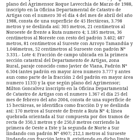
plano del Agrimensor Roque Lavecchia de Marzo de 1988,
inscripto en la Oficina Departamental de Catastro de
Artigas con el numero 30 el día 4 del mes de abril del año
1988, consta de una superficie de 45 Hectáreas, 3.798
metros y se deslinda así: 305 metros, 21 centímetros al
Noroeste de frente a Ruta numero 4; 1.185 metros, 36
centímetros al Noreste con resto del padrón 3.402; 487
metros, 81 centímetros al Sureste con Arroyo Tamandúa y
1.046metros, 52 centímetros al Suroeste con padrón Nº
3.331.- Lote 4: Fracción de campo ubicada en la primera
sección catastral del Departamento de Artigas, zona
Rural, paraje conocido como Javier de Viana, Padrón Nº
6.504 (antes padrón en mayor área numero 3.777 y antes
aun como parte de la fracción 2 del padrón en mayor área
numero 1133) y la que según plano del Agrimensor;
Milton Goncalvez inscripto en la Oficina Departamental
de Catastro de Artigas con el numero 1.367 el día 25 del
mes de febrero del año 2004, consta de una superficie de
15 hectáreas, se identifica como fracciòn D y se deslinda
así: 170 metros al Sureste de frente a Ruta Nº 4; línea
quebrada orientada al Sur compuesta por dos tramos de
recta de 350,1 metros y de 250,0 metros corriendo la
primera de Oeste a Este y la segunda de Norte a Sur
lindando con padrón Nº 4907; 212,1 metros al Suroeste
lindando con fracción letra B, existiendo en dicho lìmite