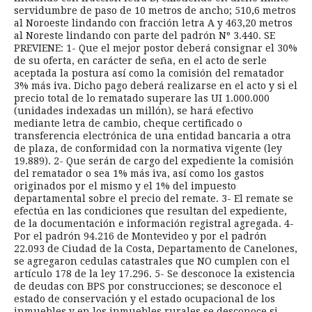
servidumbre de paso de 10 metros de ancho; 510,6 metros
al Noroeste lindando con fracción letra A y 463,20 metros
al Noreste lindando con parte del padrón Nº 3.440. SE
PREVIENE: 1- Que el mejor postor deberá consignar el 30%
de su oferta, en carácter de seña, en el acto de serle
aceptada la postura así como la comisión del rematador
3% más iva. Dicho pago deberá realizarse en el acto y si el
precio total de lo rematado superare las UI 1.000.000
(unidades indexadas un millón), se hará efectivo
mediante letra de cambio, cheque certificado o
transferencia electrónica de una entidad bancaria a otra
de plaza, de conformidad con la normativa vigente (ley
19.889). 2- Que serán de cargo del expediente la comisión
del rematador o sea 1% más iva, así como los gastos
originados por el mismo y el 1% del impuesto
departamental sobre el precio del remate. 3- El remate se
efectúa en las condiciones que resultan del expediente,
de la documentación e información registral agregada. 4-
Por el padrón 94.216 de Montevideo y por el padrón
22.093 de Ciudad de la Costa, Departamento de Canelones,
se agregaron cedulas catastrales que NO cumplen con el
artículo 178 de la ley 17.296. 5- Se desconoce la existencia
de deudas con BPS por construcciones; se desconoce el
estado de conservación y el estado ocupacional de los
inmuebles y en los inmuebles rurales se desconoce si