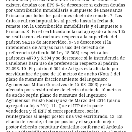
existen deudas con BPS 6- Se desconoce si existen deudas
por Contribución Inmobiliaria e Impuesto de Enseñanza
Primaria por todos los padrones objeto de remate. 7- Los
únicos rubros imputables al precio hasta la fecha de
remate son la Contribución Inmobiliaria y el Impuesto e
Primaria. 8- En el certificado notarial agregado a fojas 155
se realizaron aclaraciones respecto a la superficie del
padrón 94.216 de Montevideo. 9- Se desconoce si la
intendencia de Artigas hará uso del derecho de
preferencia (Articulo 66 Ley 18.308) respecto a los
padrones 4879 y 6.504 y se desconoce si la Intendencia de
Canelones hará uso de preferencia respecto al padrón
22.093. 10- El padrón 6.504 de Artigas está afectado por
servidumbre de paso de 10 metros de ancho (Nota 3 del
plano de mensura fraccionamiento del Ingeniero
Agrimensor Milton Goncalves de 15-08-2003) y está
afectado por servidumbre de electro ducto de 10 metros
de ancho según plano de mensura del Ingeniero
Agrimensor Fausto Rodriguez de Marzo del 2014 (plano
agregado a fojas 291). 11- Que el ITP de la parte
vendedora y el IRPF si correspondiere, serán
reintegrados al mejor postor una vez escriturado. 12- En
el acto de remate, el mejor postor y el segundo mejor
postor deberán constituir domicilio conforme al Artículo