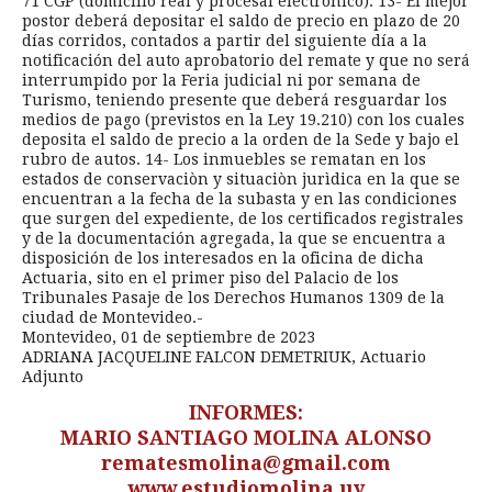
71 CGP (domicilio real y procesal electrónico). 13- El mejor
postor deberá depositar el saldo de precio en plazo de 20
días corridos, contados a partir del siguiente día a la
notificación del auto aprobatorio del remate y que no será
interrumpido por la Feria judicial ni por semana de
Turismo, teniendo presente que deberá resguardar los
medios de pago (previstos en la Ley 19.210) con los cuales
deposita el saldo de precio a la orden de la Sede y bajo el
rubro de autos. 14- Los inmuebles se rematan en los
estados de conservaciòn y situaciòn jurìdica en la que se
encuentran a la fecha de la subasta y en las condiciones
que surgen del expediente, de los certificados registrales
y de la documentación agregada, la que se encuentra a
disposición de los interesados en la oficina de dicha
Actuaria, sito en el primer piso del Palacio de los
Tribunales Pasaje de los Derechos Humanos 1309 de la
ciudad de Montevideo.-
Montevideo, 01 de septiembre de 2023
ADRIANA JACQUELINE FALCON DEMETRIUK, Actuario
Adjunto
INFORMES:
MARIO SANTIAGO MOLINA ALONSO
rematesmolina@gmail.com
www.estudiomolina.uy