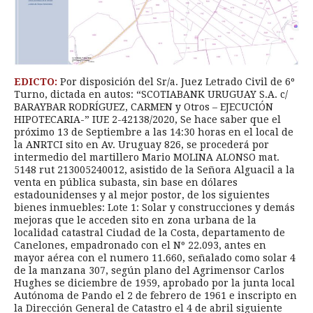
EDICTO:
Por disposición del Sr/a. Juez Letrado Civil de 6º
Turno, dictada en autos: “SCOTIABANK URUGUAY S.A. c/
BARAYBAR RODRÍGUEZ, CARMEN y Otros – EJECUCIÓN
HIPOTECARIA-” IUE 2-42138/2020, Se hace saber que el
próximo 13 de Septiembre a las 14:30 horas en el local de
la ANRTCI sito en Av. Uruguay 826, se procederá por
intermedio del martillero Mario MOLINA ALONSO mat.
5148 rut 213005240012, asistido de la Señora Alguacil a la
venta en pública subasta, sin base en dólares
estadounidenses y al mejor postor, de los siguientes
bienes inmuebles: Lote 1: Solar y construcciones y demás
mejoras que le acceden sito en zona urbana de la
localidad catastral Ciudad de la Costa, departamento de
Canelones, empadronado con el Nº 22.093, antes en
mayor aérea con el numero 11.660, señalado como solar 4
de la manzana 307, según plano del Agrimensor Carlos
Hughes se diciembre de 1959, aprobado por la junta local
Autónoma de Pando el 2 de febrero de 1961 e inscripto en
la Dirección General de Catastro el 4 de abril siguiente