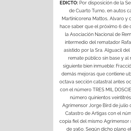
EDICTO:
Por disposición de la Se
de Cuarto Turno, en autos c
Martinicorena Mattos, Alvaro y o
hace saber que el próximo 6 de d
la Asociación Nacional de Rem
intermedio del rematador Raf
asistido por la Sra. Alguacil d
remate público sin base y al
siguiente bien inmueble: Frac
demás mejoras que contiene ubi
octava sección catastral antes o
con el número TRES MIL DOSCIEN
número quinientos veintitré
Agrimensor Jorge Bird de julio 
Catastro de Artigas con el núm
copia fiel del mismo Agrimensor r
de 1960. Según dicho plano el