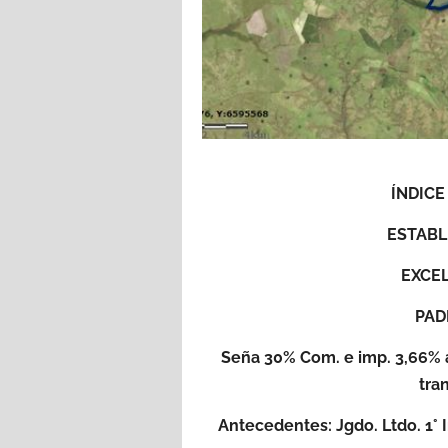
ÍNDICE
ESTABL
EXCE
PAD
Seña 30% Com. e imp. 3,66% a
tra
Antecedentes: Jgdo. Ltdo. 1° I