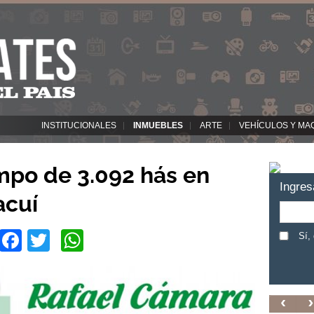
INSTITUCIONALES
INMUEBLES
ARTE
VEHÍCULOS Y MA
mpo de 3.092 hás en
Ingres
acuí
Facebook
Twitter
WhatsApp
Sí,