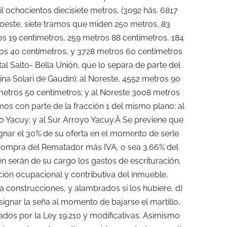
l ochocientos diecisiete metros, (3092 hás. 6817
Noroeste, siete tramos que miden 250 metros, 83
s 19 centímetros, 259 metros 88 centímetros, 184
os 40 centímetros, y 3728 metros 60 centímetros
l Salto- Bella Unión, que lo separa de parte del
na Solari de Gaudin); al Noreste, 4552 metros 90
metros 50 centímetros; y al Noreste 3008 metros
os con parte de la fracción 1 del mismo plano; al
o Yacuy; y al Sur Arroyo Yacuy.Â Se previene que
gnar el 30% de su oferta en el momento de serle
compra del Rematador más IVA, o sea 3.66% del
n serán de su cargo los gastos de escrituración,
ción ocupacional y contributiva del inmueble,
a construcciones, y alambrados si los hubiere, d)
ignar la seña al momento de bajarse el martillo,
dos por la Ley 19.210 y modificativas. Asimismo