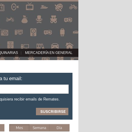
QUINARIAS
MERCADERÍA EN GENERAL
a tu email:
 quisiera recibir emails de Remates.
Mes
Semana
Día