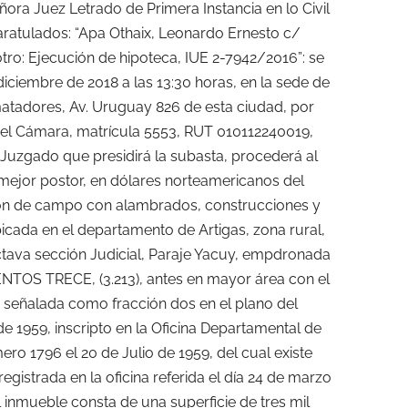
ñora Juez Letrado de Primera Instancia en lo Civil
aratulados: “Apa Othaix, Leonardo Ernesto c/
tro: Ejecución de hipoteca, IUE 2-7942/2016”: se
iciembre de 2018 a las 13:30 horas, en la sede de
atadores, Av. Uruguay 826 de esta ciudad, por
ael Cámara, matrícula 5553, RUT 010112240019,
el Juzgado que presidirá la subasta, procederá al
 mejor postor, en dólares norteamericanos del
ción de campo con alambrados, construcciones y
cada en el departamento de Artigas, zona rural,
ctava sección Judicial, Paraje Yacuy, empdronada
TOS TRECE, (3.213), antes en mayor área con el
s señalada como fracción dos en el plano del
de 1959, inscripto en la Oficina Departamental de
ero 1796 el 20 de Julio de 1959, del cual existe
egistrada en la oficina referida el día 24 de marzo
 inmueble consta de una superficie de tres mil