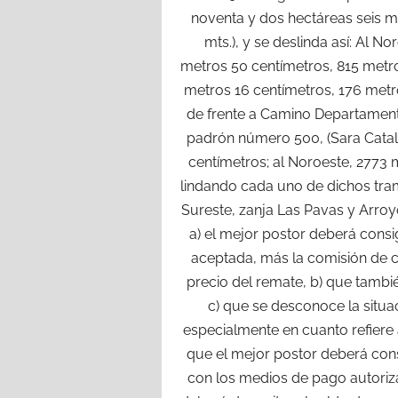
noventa y dos hectáreas seis mi
mts.), y se deslinda así: Al 
metros 50 centímetros, 815 metro
metros 16 centímetros, 176 metr
de frente a Camino Departamenta
padrón número 500, (Sara Catali
centímetros; al Noroeste, 2773 
lindando cada uno de dichos tram
Sureste, zanja Las Pavas y Arroy
a) el mejor postor deberá consi
aceptada, más la comisión de 
precio del remate, b) que tambié
c) que se desconoce la situa
especialmente en cuanto refiere 
que el mejor postor deberá cons
con los medios de pago autoriza